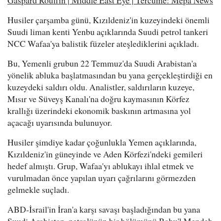
Husiler çarşamba günü, Kızıldeniz'in kuzeyindeki önemli
Suudi liman kenti Yenbu açıklarında Suudi petrol tankeri
NCC Wafaa'ya balistik füzeler ateşlediklerini açıkladı.
Bu, Yemenli grubun 22 Temmuz'da Suudi Arabistan'a
yönelik abluka başlatmasından bu yana gerçekleştirdiği en
kuzeydeki saldırı oldu. Analistler, saldırıların kuzeye,
Mısır ve Süveyş Kanalı'na doğru kaymasının Körfez
krallığı üzerindeki ekonomik baskının artmasına yol
açacağı uyarısında bulunuyor.
Husiler şimdiye kadar çoğunlukla Yemen açıklarında,
Kızıldeniz'in güneyinde ve Aden Körfezi'ndeki gemileri
hedef almıştı. Grup, Wafaa'yı ablukayı ihlal etmek ve
vurulmadan önce yapılan uyarı çağrılarını görmezden
gelmekle suçladı.
ABD-İsrail'in İran'a karşı savaşı başladığından bu yana
Suudi Arabistan, petrolünün bir bölümünü Babu'l Mendeb