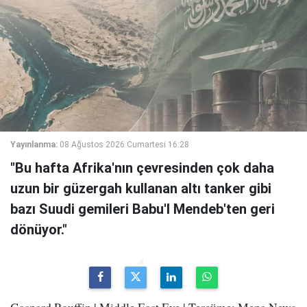
Yayınlanma:
08 Ağustos 2026 Cumartesi 16:28
"Bu hafta Afrika'nın çevresinden çok daha
uzun bir güzergah kullanan altı tanker gibi
bazı Suudi gemileri Babu'l Mendeb'ten geri
dönüyor."
Gaspard Rouffin | Middle East Eye | Tercüme: Mepa News