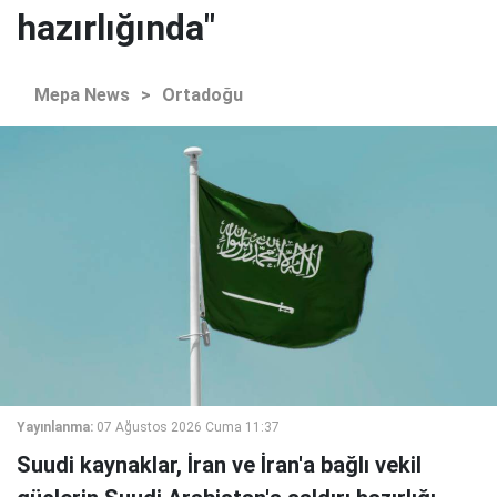
hazırlığında"
Mepa News
>
Ortadoğu
Yayınlanma:
07 Ağustos 2026 Cuma 11:37
Suudi kaynaklar, İran ve İran'a bağlı vekil