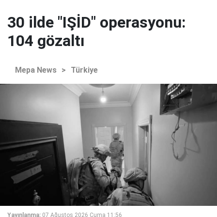
30 ilde "IŞİD" operasyonu:
104 gözaltı
Mepa News
>
Türkiye
Yayınlanma:
07 Ağustos 2026 Cuma 11:56