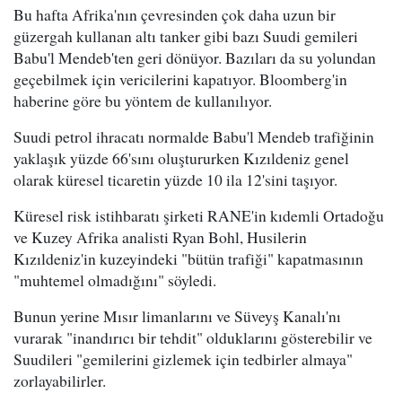
Bu hafta Afrika'nın çevresinden çok daha uzun bir
güzergah kullanan altı tanker gibi bazı Suudi gemileri
Babu'l Mendeb'ten geri dönüyor. Bazıları da su yolundan
geçebilmek için vericilerini kapatıyor. Bloomberg'in
haberine göre bu yöntem de kullanılıyor.
Suudi petrol ihracatı normalde Babu'l Mendeb trafiğinin
yaklaşık yüzde 66'sını oluştururken Kızıldeniz genel
olarak küresel ticaretin yüzde 10 ila 12'sini taşıyor.
Küresel risk istihbaratı şirketi RANE'in kıdemli Ortadoğu
ve Kuzey Afrika analisti Ryan Bohl, Husilerin
Kızıldeniz'in kuzeyindeki "bütün trafiği" kapatmasının
"muhtemel olmadığını" söyledi.
Bunun yerine Mısır limanlarını ve Süveyş Kanalı'nı
vurarak "inandırıcı bir tehdit" olduklarını gösterebilir ve
Suudileri "gemilerini gizlemek için tedbirler almaya"
zorlayabilirler.