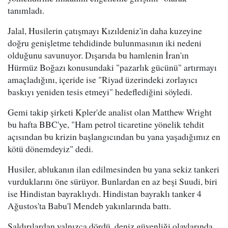
tanımladı.
Jalal, Husilerin çatışmayı Kızıldeniz'in daha kuzeyine
doğru genişletme tehdidinde bulunmasının iki nedeni
olduğunu savunuyor. Dışarıda bu hamlenin İran'ın
Hürmüz Boğazı konusundaki "pazarlık gücünü" artırmayı
amaçladığını, içeride ise "Riyad üzerindeki zorlayıcı
baskıyı yeniden tesis etmeyi" hedeflediğini söyledi.
Gemi takip şirketi Kpler'de analist olan Matthew Wright
bu hafta BBC'ye, "Ham petrol ticaretine yönelik tehdit
açısından bu krizin başlangıcından bu yana yaşadığımız en
kötü dönemdeyiz" dedi.
Husiler, ablukanın ilan edilmesinden bu yana sekiz tankeri
vurduklarını öne sürüyor. Bunlardan en az beşi Suudi, biri
ise Hindistan bayraklıydı. Hindistan bayraklı tanker 4
Ağustos'ta Babu'l Mendeb yakınlarında battı.
Saldırılardan yalnızca dördü, deniz güvenliği olaylarında