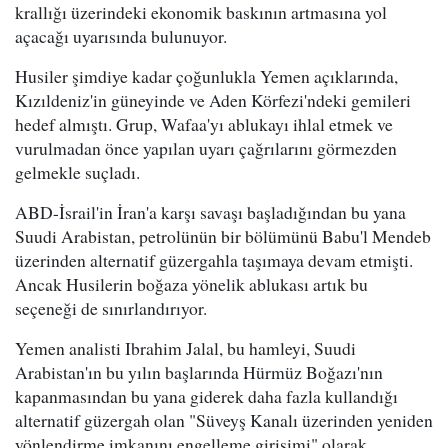
krallığı üzerindeki ekonomik baskının artmasına yol
açacağı uyarısında bulunuyor.
Husiler şimdiye kadar çoğunlukla Yemen açıklarında,
Kızıldeniz'in güneyinde ve Aden Körfezi'ndeki gemileri
hedef almıştı. Grup, Wafaa'yı ablukayı ihlal etmek ve
vurulmadan önce yapılan uyarı çağrılarını görmezden
gelmekle suçladı.
ABD-İsrail'in İran'a karşı savaşı başladığından bu yana
Suudi Arabistan, petrolünün bir bölümünü Babu'l Mendeb
üzerinden alternatif güzergahla taşımaya devam etmişti.
Ancak Husilerin boğaza yönelik ablukası artık bu
seçeneği de sınırlandırıyor.
Yemen analisti Ibrahim Jalal, bu hamleyi, Suudi
Arabistan'ın bu yılın başlarında Hürmüz Boğazı'nın
kapanmasından bu yana giderek daha fazla kullandığı
alternatif güzergah olan "Süveyş Kanalı üzerinden yeniden
yönlendirme imkanını engelleme girişimi" olarak