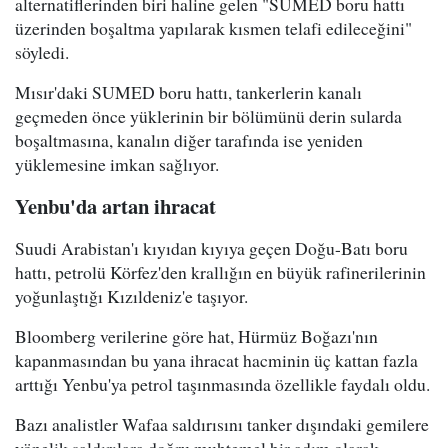
alternatiflerinden biri haline gelen "SUMED boru hattı
üzerinden boşaltma yapılarak kısmen telafi edileceğini"
söyledi.
Mısır'daki SUMED boru hattı, tankerlerin kanalı
geçmeden önce yüklerinin bir bölümünü derin sularda
boşaltmasına, kanalın diğer tarafında ise yeniden
yüklemesine imkan sağlıyor.
Yenbu'da artan ihracat
Suudi Arabistan'ı kıyıdan kıyıya geçen Doğu-Batı boru
hattı, petrolü Körfez'den krallığın en büyük rafinerilerinin
yoğunlaştığı Kızıldeniz'e taşıyor.
Bloomberg verilerine göre hat, Hürmüz Boğazı'nın
kapanmasından bu yana ihracat hacminin üç kattan fazla
arttığı Yenbu'ya petrol taşınmasında özellikle faydalı oldu.
Bazı analistler Wafaa saldırısını tanker dışındaki gemilere
yönelik saldırılara doğru muhtemel bir adım olarak