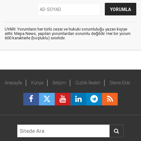
UYARI: Yorumların her türlü cezai ve hukuki sorumluluğu yazan kişiye
aittir. Mepa News, yapılan yorumlardan sorumlu değildir. Her bir yorum
600 karakterle (boşluklu) sınırlıdır.
Anasayfa
Künye
İletişim
Gizlilik İlkeleri
Sitene Ekle