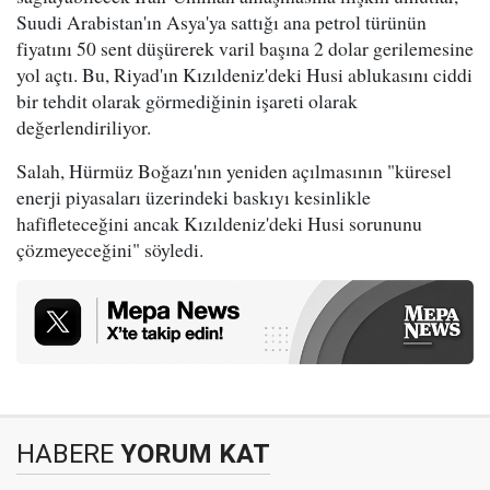
Suudi Arabistan'ın Asya'ya sattığı ana petrol türünün
fiyatını 50 sent düşürerek varil başına 2 dolar gerilemesine
yol açtı. Bu, Riyad'ın Kızıldeniz'deki Husi ablukasını ciddi
bir tehdit olarak görmediğinin işareti olarak
değerlendiriliyor.
Salah, Hürmüz Boğazı'nın yeniden açılmasının "küresel
enerji piyasaları üzerindeki baskıyı kesinlikle
hafifleteceğini ancak Kızıldeniz'deki Husi sorununu
çözmeyeceğini" söyledi.
HABERE
YORUM KAT