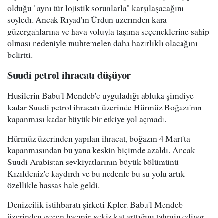
olduğu "aynı tür lojistik sorunlarla" karşılaşacağını
söyledi. Ancak Riyad'ın Ürdün üzerinden kara
güzergahlarına ve hava yoluyla taşıma seçeneklerine sahip
olması nedeniyle muhtemelen daha hazırlıklı olacağını
belirtti.
Suudi petrol ihracatı düşüyor
Husilerin Babu'l Mendeb'e uyguladığı abluka şimdiye
kadar Suudi petrol ihracatı üzerinde Hürmüz Boğazı'nın
kapanması kadar büyük bir etkiye yol açmadı.
Hürmüz üzerinden yapılan ihracat, boğazın 4 Mart'ta
kapanmasından bu yana keskin biçimde azaldı. Ancak
Suudi Arabistan sevkiyatlarının büyük bölümünü
Kızıldeniz'e kaydırdı ve bu nedenle bu su yolu artık
özellikle hassas hale geldi.
Denizcilik istihbaratı şirketi Kpler, Babu'l Mendeb
üzerinden geçen hacmin sekiz kat arttığını tahmin ediyor.