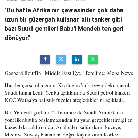
"Bu hafta Afrika'nın çevresinden çok daha
uzun bir güzergah kullanan altı tanker gibi
bazı Suudi gemileri Babu'l Mendeb'ten geri
dönüyor."
Gaspard Rouffin | Middle East Eye | Tercüme: Mepa News
Husiler çarşamba günü, Kızıldeniz'in kuzeyindeki önemli
Suudi liman kenti Yenbu açıklarında Suudi petrol tankeri
NCC Wafaa'ya balistik füzeler ateşlediklerini açıkladı.
Bu, Yemenli grubun 22 Temmuz'da Suudi Arabistan'a
yönelik abluka başlatmasından bu yana gerçekleştirdiği en
kuzeydeki saldırı oldu. Analistler, saldırıların kuzeye,
Mısır ve Süveyş Kanalı'na doğru kaymasının Körfez