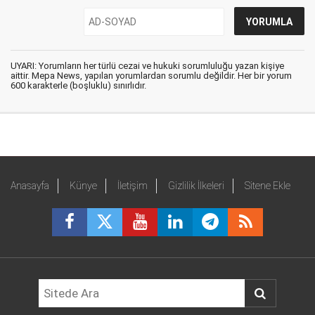
UYARI: Yorumların her türlü cezai ve hukuki sorumluluğu yazan kişiye
aittir. Mepa News, yapılan yorumlardan sorumlu değildir. Her bir yorum
600 karakterle (boşluklu) sınırlıdır.
Anasayfa
Künye
İletişim
Gizlilik İlkeleri
Sitene Ekle