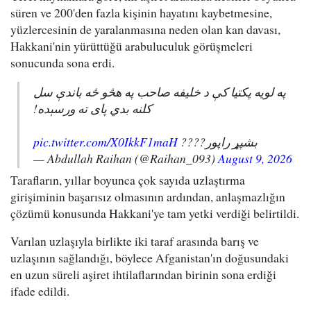
süren ve 200'den fazla kişinin hayatını kaybetmesine,
yüzlercesinin de yaralanmasına neden olan kan davası,
Hakkani'nin yürüttüğü arabuluculuk görüşmeleri
sonucunda sona erdi.
په لویه پکتیا کې د خلیفه صاحب په هڅو څه باندې سل
کلنه بدي پای ته ورسېده!
pic.twitter.com/X0IkkF1maH
بشپړ راپور????
— Abdullah Raihan (@Raihan_093)
August 9, 2026
Tarafların, yıllar boyunca çok sayıda uzlaştırma
girişiminin başarısız olmasının ardından, anlaşmazlığın
çözümü konusunda Hakkani'ye tam yetki verdiği belirtildi.
Varılan uzlaşıyla birlikte iki taraf arasında barış ve
uzlaşının sağlandığı, böylece Afganistan'ın doğusundaki
en uzun süreli aşiret ihtilaflarından birinin sona erdiği
ifade edildi.