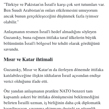
"Türkiye ve Pakistan'ın İsrail'e karşı çok sert tutumları var.
Ben Suudi Arabistan'ın onları etkilemesini umuyorum
ancak bunun gerçekleşeceğini düşünmek fazla iyimser
olabilir."
Anlaşmanın resmen İsrail'i hedef almadığını söyleyen
Guzansky, buna rağmen ittifaka taraf ülkelerin büyük
bölümünün İsrail'i bölgesel bir tehdit olarak gördüğünü
savundu.
Mısır ve Katar ihtimali
Guzansky, Mısır ve Katar'ın da ilerleyen dönemde ittifaka
katılabileceğine ilişkin iddiaların İsrail açısından endişe
verici olduğunu ifade etti.
Öte yandan anlaşmanın pratikte NATO benzeri tam
kapsamlı askeri bir ittifaka dönüşmesini beklemediğini
belirten İsrailli uzman, iş birliğinin daha çok diplomatik
koordinasyon, savunma ekipmanı desteği ve güvenlik