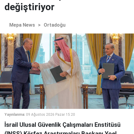
değiştiriyor
Mepa News
>
Ortadoğu
Yayınlanma:
09 Ağustos 2026 Pazar 15:20
İsrail Ulusal Güvenlik Çalışmaları Enstitüsü
(INSS) Körfez Araştırmaları Başkanı Yoel