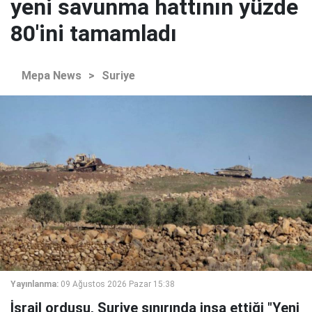
yeni savunma hattının yüzde
80'ini tamamladı
Mepa News
>
Suriye
Yayınlanma:
09 Ağustos 2026 Pazar 15:38
İsrail ordusu, Suriye sınırında inşa ettiği "Yeni