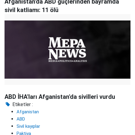
Afganistan'da ABD güçlerinden bayramda
sivil katliamı: 11 ölü
ABD İHA'ları Afganistan'da sivilleri vurdu
Etiketler :
Afganistan
ABD
Sivil kayıplar
Paktiya