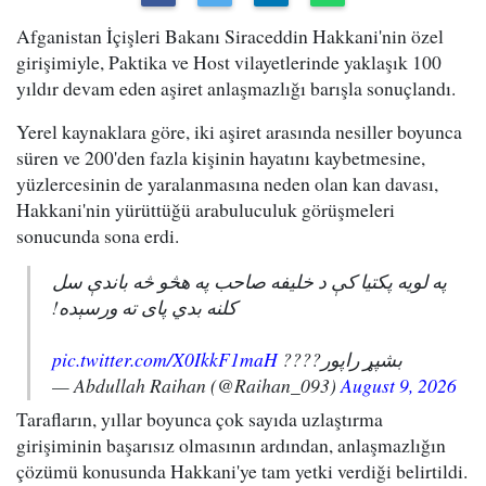
Afganistan İçişleri Bakanı Siraceddin Hakkani'nin özel
girişimiyle, Paktika ve Host vilayetlerinde yaklaşık 100
yıldır devam eden aşiret anlaşmazlığı barışla sonuçlandı.
Yerel kaynaklara göre, iki aşiret arasında nesiller boyunca
süren ve 200'den fazla kişinin hayatını kaybetmesine,
yüzlercesinin de yaralanmasına neden olan kan davası,
Hakkani'nin yürüttüğü arabuluculuk görüşmeleri
sonucunda sona erdi.
په لویه پکتیا کې د خلیفه صاحب په هڅو څه باندې سل
کلنه بدي پای ته ورسېده!
pic.twitter.com/X0IkkF1maH
بشپړ راپور????
— Abdullah Raihan (@Raihan_093)
August 9, 2026
Tarafların, yıllar boyunca çok sayıda uzlaştırma
girişiminin başarısız olmasının ardından, anlaşmazlığın
çözümü konusunda Hakkani'ye tam yetki verdiği belirtildi.