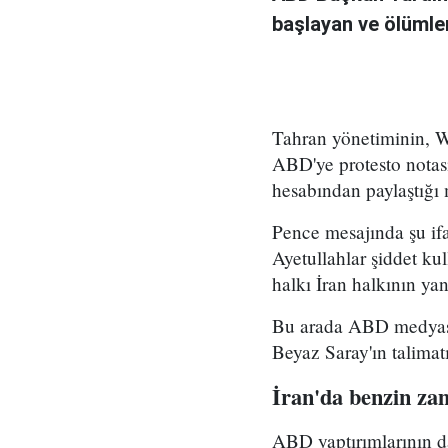
başlayan ve ölümler
Tahran yönetiminin, Wa
ABD'ye protesto notas
hesabından paylaştığı m
Pence mesajında şu ifa
Ayetullahlar şiddet k
halkı İran halkının yan
Bu arada ABD medyası
Beyaz Saray'ın talimatı
İran'da benzin zam
ABD yaptırımlarının d