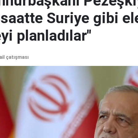
mhurbaşkanı Pezeşki
 saatte Suriye gibi el
i planladılar"
ail çatışması