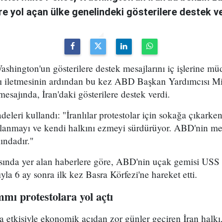
e yol açan ülke genelindeki gösterilere destek ver
shington'un gösterilere destek mesajlarını iç işlerine mü
ı iletmesinin ardından bu kez ABD Başkan Yardımcısı Mi
esajında, İran'daki gösterilere destek verdi.
deleri kullandı: "İranlılar protestolar için sokağa çıkarke
ullanmayı ve kendi halkını ezmeyi sürdürüyor. ABD'nin me
ındadır."
nda yer alan haberlere göre, ABD'nin uçak gemisi USS
yla 6 ay sonra ilk kez Basra Körfezi'ne hareket etti.
mı protestolara yol açtı
a etkisiyle ekonomik açıdan zor günler geçiren İran hal