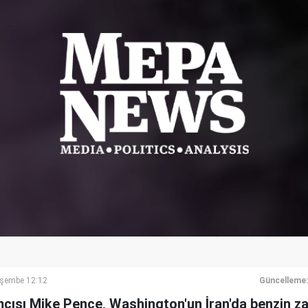
rşembe 12:12
Güncelleme:
ısı Mike Pence, Washington'un İran'da benzin z