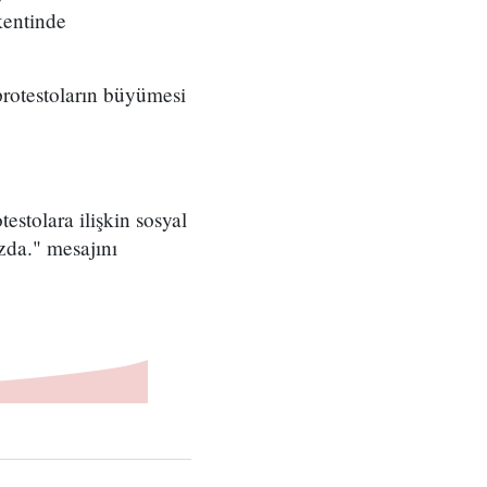
kentinde
 protestoların büyümesi
stolara ilişkin sosyal
zda." mesajını