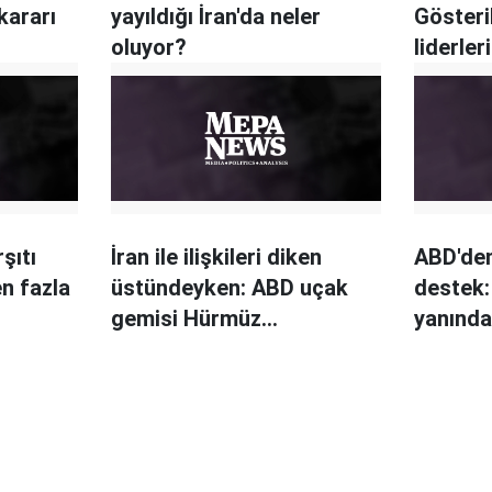
kararı
yayıldığı İran'da neler
Gösteri
oluyor?
liderler
şıtı
İran ile ilişkileri diken
ABD'den
n fazla
üstündeyken: ABD uçak
destek: 
gemisi Hürmüz
yanında
Boğazı'ndan geçti