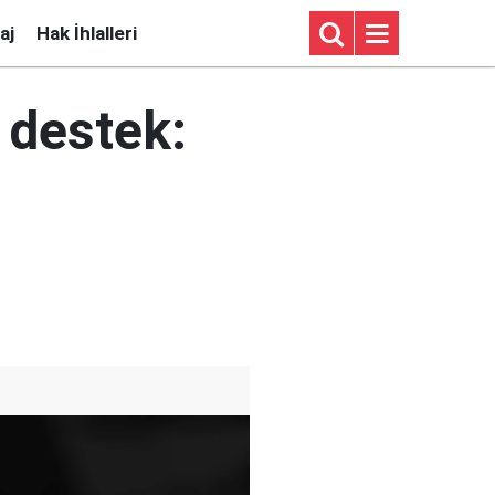
aj
Hak İhlalleri
 destek: