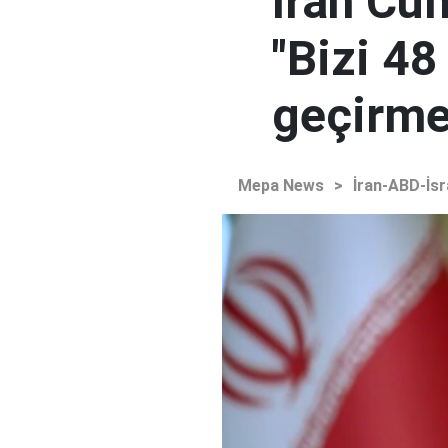
İran Cu
"Bizi 48
geçirmey
Mepa News
>
İran-ABD-İsr