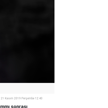
21 Kasım 2019 Perşembe 12:40
ammı sonrası