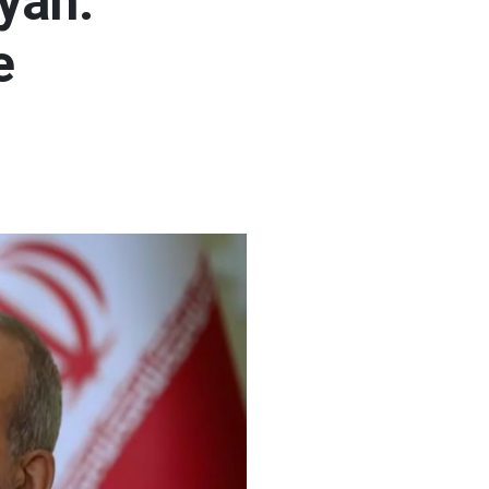
yan:
e