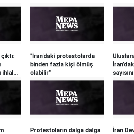
çıktı:
"İran'daki protestolarda
Uluslar
ı
binden fazla kişi ölmüş
İran'dak
 ihlal
olabilir"
sayısını
im
Protestoların dalga dalga
İran De