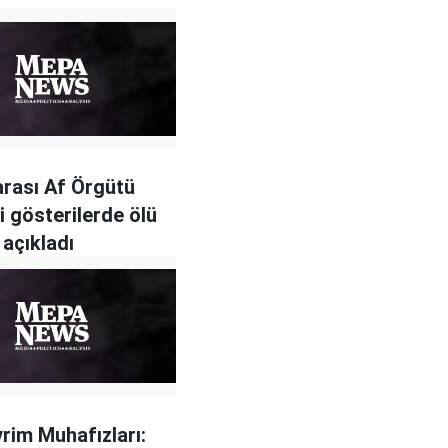
arası Af Örgütü
i gösterilerde ölü
 açıkladı
vrim Muhafızları: