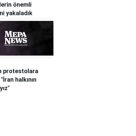
lerin önemli
ini yakaladık
 protestolara
"İran halkının
yız"