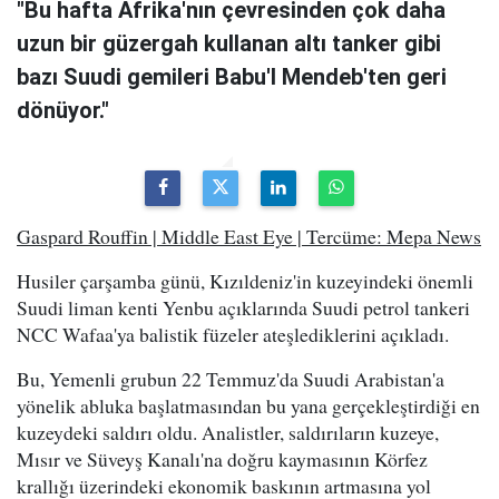
"Bu hafta Afrika'nın çevresinden çok daha
uzun bir güzergah kullanan altı tanker gibi
bazı Suudi gemileri Babu'l Mendeb'ten geri
dönüyor."
Gaspard Rouffin | Middle East Eye | Tercüme: Mepa News
Husiler çarşamba günü, Kızıldeniz'in kuzeyindeki önemli
Suudi liman kenti Yenbu açıklarında Suudi petrol tankeri
NCC Wafaa'ya balistik füzeler ateşlediklerini açıkladı.
Bu, Yemenli grubun 22 Temmuz'da Suudi Arabistan'a
yönelik abluka başlatmasından bu yana gerçekleştirdiği en
kuzeydeki saldırı oldu. Analistler, saldırıların kuzeye,
Mısır ve Süveyş Kanalı'na doğru kaymasının Körfez
krallığı üzerindeki ekonomik baskının artmasına yol