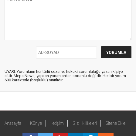
UYARI: Yorumların her türlü cezai ve hukuki sorumluluğu yazan kişiye
aittir. Mepa News, yapılan yorumlardan sorumlu değildir. Her bir yorum
600 karakterle (boşluklu) sınırlıdır.
Anasayfa
Künye
İletişim
Gizlilik İlkeleri
Sitene Ekle