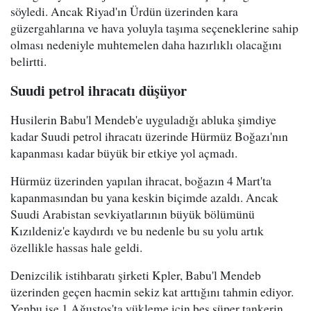
söyledi. Ancak Riyad'ın Ürdün üzerinden kara
güzergahlarına ve hava yoluyla taşıma seçeneklerine sahip
olması nedeniyle muhtemelen daha hazırlıklı olacağını
belirtti.
Suudi petrol ihracatı düşüyor
Husilerin Babu'l Mendeb'e uyguladığı abluka şimdiye
kadar Suudi petrol ihracatı üzerinde Hürmüz Boğazı'nın
kapanması kadar büyük bir etkiye yol açmadı.
Hürmüz üzerinden yapılan ihracat, boğazın 4 Mart'ta
kapanmasından bu yana keskin biçimde azaldı. Ancak
Suudi Arabistan sevkiyatlarının büyük bölümünü
Kızıldeniz'e kaydırdı ve bu nedenle bu su yolu artık
özellikle hassas hale geldi.
Denizcilik istihbaratı şirketi Kpler, Babu'l Mendeb
üzerinden geçen hacmin sekiz kat arttığını tahmin ediyor.
Yenbu ise 1 Ağustos'ta yükleme için beş süper tankerin