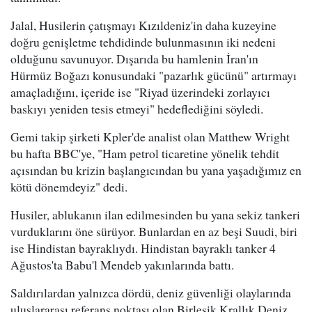
Jalal, Husilerin çatışmayı Kızıldeniz'in daha kuzeyine
doğru genişletme tehdidinde bulunmasının iki nedeni
olduğunu savunuyor. Dışarıda bu hamlenin İran'ın
Hürmüz Boğazı konusundaki "pazarlık gücünü" artırmayı
amaçladığını, içeride ise "Riyad üzerindeki zorlayıcı
baskıyı yeniden tesis etmeyi" hedeflediğini söyledi.
Gemi takip şirketi Kpler'de analist olan Matthew Wright
bu hafta BBC'ye, "Ham petrol ticaretine yönelik tehdit
açısından bu krizin başlangıcından bu yana yaşadığımız en
kötü dönemdeyiz" dedi.
Husiler, ablukanın ilan edilmesinden bu yana sekiz tankeri
vurduklarını öne sürüyor. Bunlardan en az beşi Suudi, biri
ise Hindistan bayraklıydı. Hindistan bayraklı tanker 4
Ağustos'ta Babu'l Mendeb yakınlarında battı.
Saldırılardan yalnızca dördü, deniz güvenliği olaylarında
uluslararası referans noktası olan Birleşik Krallık Deniz