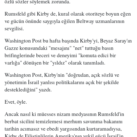
özlü sözler söylemek zorunda.
Rumsfeld gibi Kirby de, kural olarak otoriteye boyun eğen
ve gücün önünde saygıyla eğilen Beltway uzmanlarının
sevgilisi.
Washington Post bu hafta başında Kirby'yi, Beyaz Saray'ın
Gazze konusundaki "mesajını" "net" tuttuğu basın
brifinglerinde beceri ve deneyimi "komuta edici bir
varlığa" dönüşen bir "yıldız" olarak tanımladı.
Washington Post, Kirby'nin "doğrudan, açık sözlü ve
yönetimin İsrail yanlısı politikalarını açık bir şekilde
desteklediğini" yazdı.
Evet, öyle.
Ancak nasıl ki müesses nizam medyasının Rumsfeld'in
berbat sicilini temizlemesi merhum savunma bakanını
tarihin acımasız ve ebedi yargısından kurtaramadıysa,
Kirby de Filistinlilerin Amerika'nın vekil gücü İsrail'in