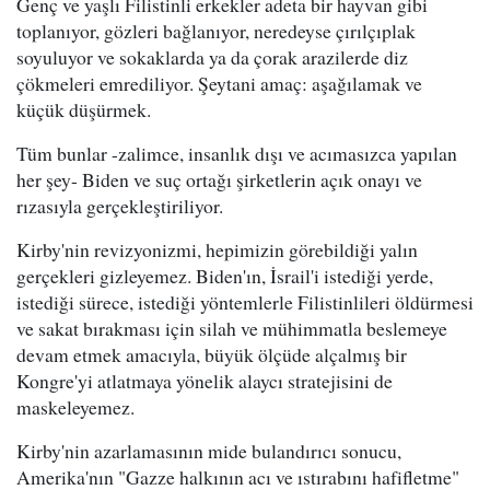
Genç ve yaşlı Filistinli erkekler adeta bir hayvan gibi
toplanıyor, gözleri bağlanıyor, neredeyse çırılçıplak
soyuluyor ve sokaklarda ya da çorak arazilerde diz
çökmeleri emrediliyor. Şeytani amaç: aşağılamak ve
küçük düşürmek.
Tüm bunlar -zalimce, insanlık dışı ve acımasızca yapılan
her şey- Biden ve suç ortağı şirketlerin açık onayı ve
rızasıyla gerçekleştiriliyor.
Kirby'nin revizyonizmi, hepimizin görebildiği yalın
gerçekleri gizleyemez. Biden'ın, İsrail'i istediği yerde,
istediği sürece, istediği yöntemlerle Filistinlileri öldürmesi
ve sakat bırakması için silah ve mühimmatla beslemeye
devam etmek amacıyla, büyük ölçüde alçalmış bir
Kongre'yi atlatmaya yönelik alaycı stratejisini de
maskeleyemez.
Kirby'nin azarlamasının mide bulandırıcı sonucu,
Amerika'nın "Gazze halkının acı ve ıstırabını hafifletme"