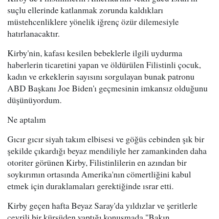
suçlu ellerinde katlanmak zorunda kaldıkları
müstehcenliklere yönelik iğrenç özür dilemesiyle
hatırlanacaktır.
Kirby'nin, kafası kesilen bebeklerle ilgili uydurma
haberlerin ticaretini yapan ve öldürülen Filistinli çocuk,
kadın ve erkeklerin sayısını sorgulayan bunak patronu
ABD Başkanı Joe Biden'ı geçmesinin imkansız olduğunu
düşünüyordum.
Ne aptalım
Gıcır gıcır siyah takım elbisesi ve göğüs cebinden şık bir
şekilde çıkardığı beyaz mendiliyle her zamankinden daha
otoriter görünen Kirby, Filistinlilerin en azından bir
soykırımın ortasında Amerika'nın cömertliğini kabul
etmek için duraklamaları gerektiğinde ısrar etti.
Kirby geçen hafta Beyaz Saray'da yıldızlar ve şeritlerle
çevrili bir kürsüden yaptığı konuşmada "Bakın,