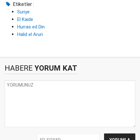
Etiketler :
Suriye
El Kaide
Hurras ed Din
Halid el Aruri
HABERE
YORUM KAT