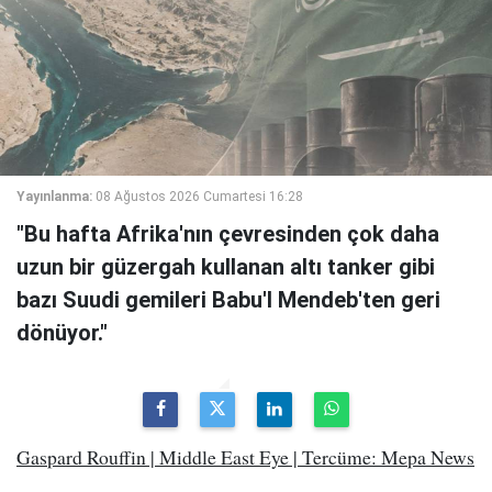
Yayınlanma:
08 Ağustos 2026 Cumartesi 16:28
"Bu hafta Afrika'nın çevresinden çok daha
uzun bir güzergah kullanan altı tanker gibi
bazı Suudi gemileri Babu'l Mendeb'ten geri
dönüyor."
Gaspard Rouffin | Middle East Eye | Tercüme: Mepa News