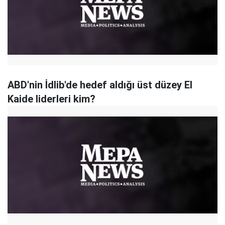
ABD'nin İdlib'de hedef aldığı üst düzey El
Kaide liderleri kim?