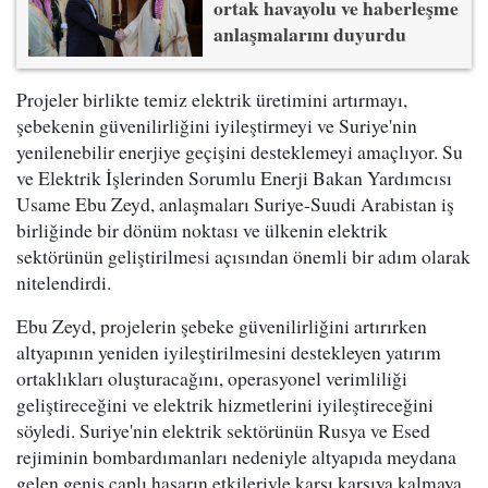
ortak havayolu ve haberleşme
anlaşmalarını duyurdu
Projeler birlikte temiz elektrik üretimini artırmayı,
şebekenin güvenilirliğini iyileştirmeyi ve Suriye'nin
yenilenebilir enerjiye geçişini desteklemeyi amaçlıyor. Su
ve Elektrik İşlerinden Sorumlu Enerji Bakan Yardımcısı
Usame Ebu Zeyd, anlaşmaları Suriye-Suudi Arabistan iş
birliğinde bir dönüm noktası ve ülkenin elektrik
sektörünün geliştirilmesi açısından önemli bir adım olarak
nitelendirdi.
Ebu Zeyd, projelerin şebeke güvenilirliğini artırırken
altyapının yeniden iyileştirilmesini destekleyen yatırım
ortaklıkları oluşturacağını, operasyonel verimliliği
geliştireceğini ve elektrik hizmetlerini iyileştireceğini
söyledi. Suriye'nin elektrik sektörünün Rusya ve Esed
rejiminin bombardımanları nedeniyle altyapıda meydana
gelen geniş çaplı hasarın etkileriyle karşı karşıya kalmaya