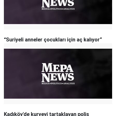
“Suriyeli anneler çocukları için aç kalıyor”
Kadıköy'de kuryeyi tartaklayan polis