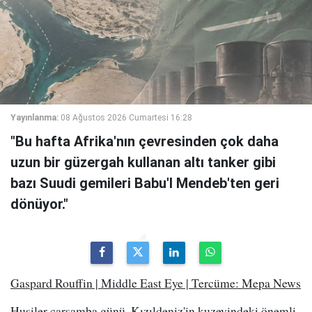
Yayınlanma:
08 Ağustos 2026 Cumartesi 16:28
"Bu hafta Afrika'nın çevresinden çok daha
uzun bir güzergah kullanan altı tanker gibi
bazı Suudi gemileri Babu'l Mendeb'ten geri
dönüyor."
Gaspard Rouffin | Middle East Eye | Tercüme: Mepa News
Husiler çarşamba günü, Kızıldeniz'in kuzeyindeki önemli