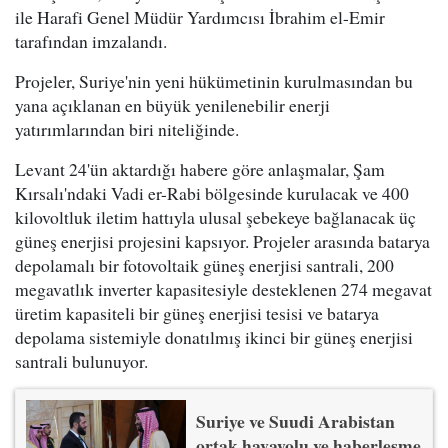
ile Harafi Genel Müdür Yardımcısı İbrahim el-Emir
tarafından imzalandı.
Projeler, Suriye'nin yeni hükümetinin kurulmasından bu
yana açıklanan en büyük yenilenebilir enerji
yatırımlarından biri niteliğinde.
Levant 24'ün aktardığı habere göre anlaşmalar, Şam
Kırsalı'ndaki Vadi er-Rabi bölgesinde kurulacak ve 400
kilovoltluk iletim hattıyla ulusal şebekeye bağlanacak üç
güneş enerjisi projesini kapsıyor. Projeler arasında batarya
depolamalı bir fotovoltaik güneş enerjisi santrali, 200
megavatlık inverter kapasitesiyle desteklenen 274 megavat
üretim kapasiteli bir güneş enerjisi tesisi ve batarya
depolama sistemiyle donatılmış ikinci bir güneş enerjisi
santrali bulunuyor.
Suriye ve Suudi Arabistan
ortak havayolu ve haberleşme