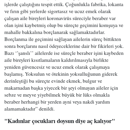
işlerde çalıştığını tespit ettik. Çoğunlukla fabrika, lokanta
ve fırın gibi yerlerde sigortasız ve ucuz emek olarak
çalışan aile bireyleri koronavirüs süreciyle beraber var
olan işini kaybetmiş olup bu süreçte geçimini komşuya ve
mahalle bakkalına borçlanarak sağlamaktadırlar.
Borçlanma ile geçimini sağlayan ailelerin süreç bittikten
sonra borçlarını nasıl ödeyeceklerine dair bir fikirleri yok.
Bazı ‘’şanslı’’ ailelerde ise süreçle beraber işini kaybeden
aile bireyleri kısıtlamaların kaldırılmasıyla birlikte
yeniden güvencesiz ve ucuz emek olarak çalışmaya
başlamış. Yoksulun ve ötekinin yoksulluğunun giderek
derinleştiği bu süreçte evinde ekmek, bulgur ve
makarnadan başka yiyecek bir şeyi olmayan aileler için
sebze ve meyve yiyebilmek büyük bir lüks olmakla
beraber herhangi bir yerden ayni veya nakdi yardım
alamamaktadır” denildi.
"Kadınlar çocukları doysun diye aç kalıyor"