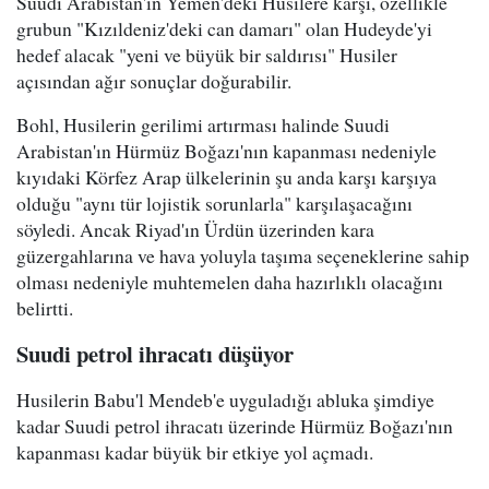
Suudi Arabistan'ın Yemen'deki Husilere karşı, özellikle
grubun "Kızıldeniz'deki can damarı" olan Hudeyde'yi
hedef alacak "yeni ve büyük bir saldırısı" Husiler
açısından ağır sonuçlar doğurabilir.
Bohl, Husilerin gerilimi artırması halinde Suudi
Arabistan'ın Hürmüz Boğazı'nın kapanması nedeniyle
kıyıdaki Körfez Arap ülkelerinin şu anda karşı karşıya
olduğu "aynı tür lojistik sorunlarla" karşılaşacağını
söyledi. Ancak Riyad'ın Ürdün üzerinden kara
güzergahlarına ve hava yoluyla taşıma seçeneklerine sahip
olması nedeniyle muhtemelen daha hazırlıklı olacağını
belirtti.
Suudi petrol ihracatı düşüyor
Husilerin Babu'l Mendeb'e uyguladığı abluka şimdiye
kadar Suudi petrol ihracatı üzerinde Hürmüz Boğazı'nın
kapanması kadar büyük bir etkiye yol açmadı.