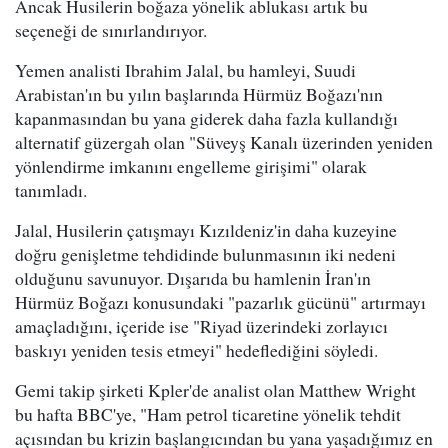
Ancak Husilerin boğaza yönelik ablukası artık bu
seçeneği de sınırlandırıyor.
Yemen analisti Ibrahim Jalal, bu hamleyi, Suudi
Arabistan'ın bu yılın başlarında Hürmüz Boğazı'nın
kapanmasından bu yana giderek daha fazla kullandığı
alternatif güzergah olan "Süveyş Kanalı üzerinden yeniden
yönlendirme imkanını engelleme girişimi" olarak
tanımladı.
Jalal, Husilerin çatışmayı Kızıldeniz'in daha kuzeyine
doğru genişletme tehdidinde bulunmasının iki nedeni
olduğunu savunuyor. Dışarıda bu hamlenin İran'ın
Hürmüz Boğazı konusundaki "pazarlık gücünü" artırmayı
amaçladığını, içeride ise "Riyad üzerindeki zorlayıcı
baskıyı yeniden tesis etmeyi" hedeflediğini söyledi.
Gemi takip şirketi Kpler'de analist olan Matthew Wright
bu hafta BBC'ye, "Ham petrol ticaretine yönelik tehdit
açısından bu krizin başlangıcından bu yana yaşadığımız en