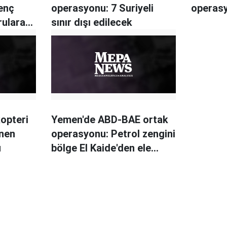
enç
operasyonu: 7 Suriyeli
operas
rularak
sınır dışı edilecek
opteri
Yemen'de ABD-BAE ortak
enen
operasyonu: Petrol zengini
ü
bölge El Kaide'den ele
geçirildi