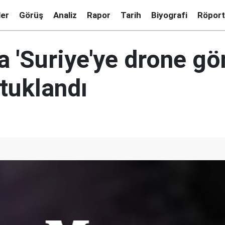
ler
Görüş
Analiz
Rapor
Tarih
Biyografi
Röport
 'Suriye'ye drone gö
utuklandı