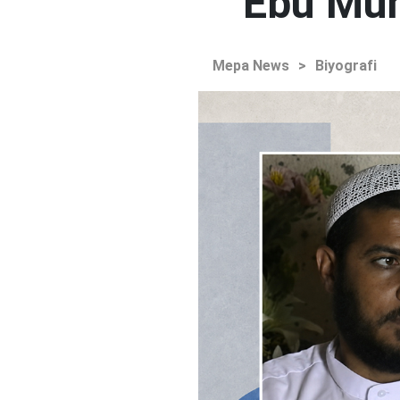
Ebu Muh
Mepa News
>
Biyografi