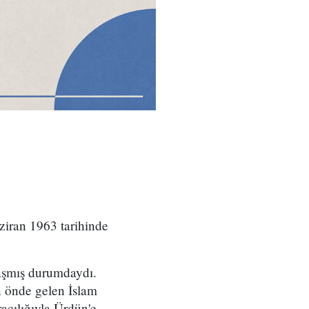
iran 1963 tarihinde
ulaşmış durumdaydı.
 önde gelen İslam
acılığıyla Ürdün'e