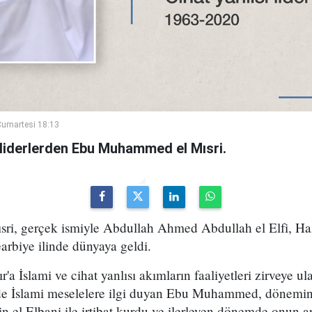
umartesi 18:13
sı liderlerden Ebu Muhammed el Mısri.
i, gerçek ismiyle Abdullah Ahmed Abdullah el Elfi, Haz
arbiye ilinde dünyaya geldi.
r'a İslami ve cihat yanlısı akımların faaliyetleri zirveye 
e İslami meselelere ilgi duyan Ebu Muhammed, dönemin
n el Elbani ile irtibat kurdu ve ilerleyen dönemde onun ar