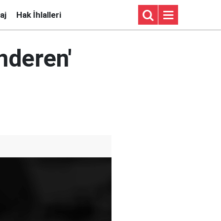
aj
Hak İhlalleri
nderen'