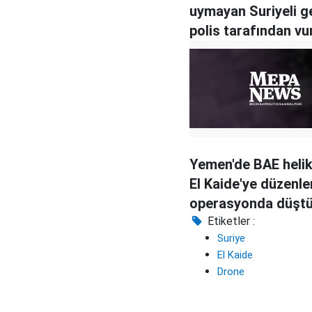
uymayan Suriyeli g
polis tarafından vu
öldürüldü
Yemen'de BAE helik
El Kaide'ye düzenl
operasyonda düşt
Etiketler :
Suriye
El Kaide
Drone