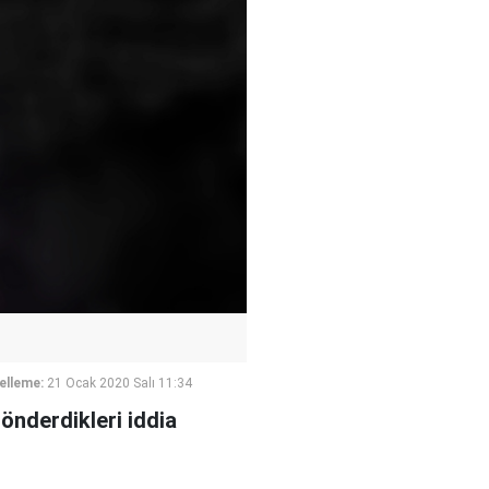
elleme:
21 Ocak 2020 Salı 11:34
gönderdikleri iddia