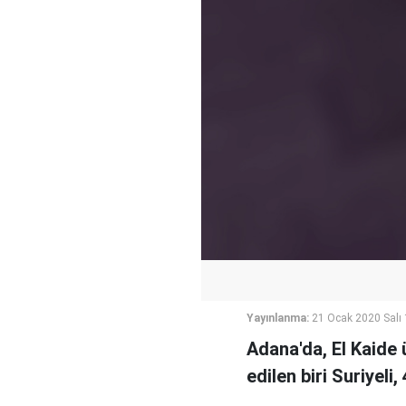
Yayınlanma:
21 Ocak 2020 Salı
Adana'da, El Kaide ü
edilen biri Suriyeli,