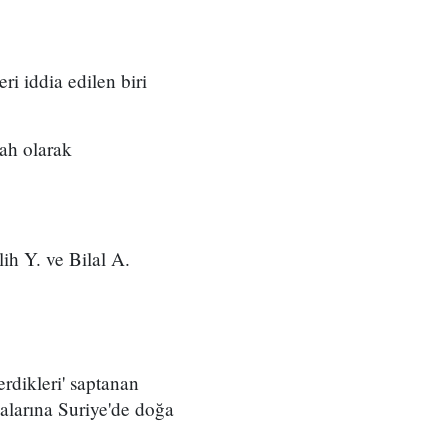
ri iddia edilen biri
lah olarak
h Y. ve Bilal A.
rdikleri' saptanan
balarına Suriye'de doğa