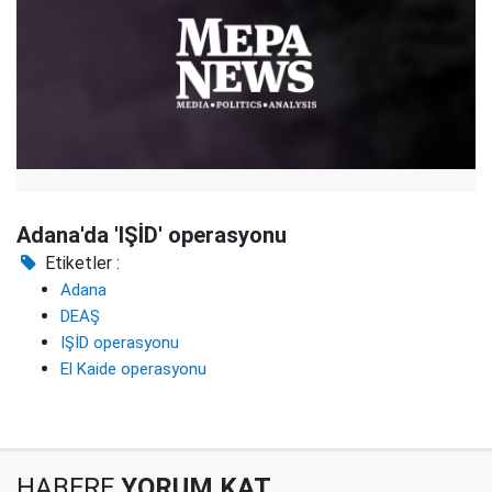
Adana'da 'IŞİD' operasyonu
Etiketler :
Adana
DEAŞ
IŞİD operasyonu
El Kaide operasyonu
HABERE
YORUM KAT