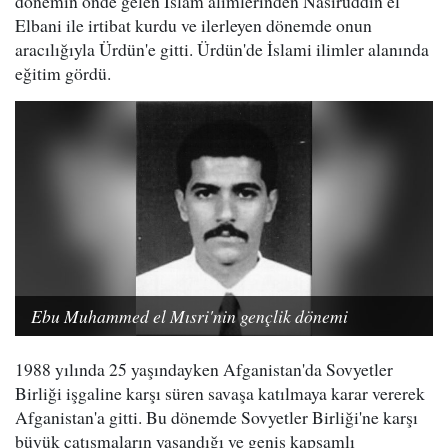
dönemin önde gelen İslam alimlerinden Nasıruddin el
Elbani ile irtibat kurdu ve ilerleyen dönemde onun
aracılığıyla Ürdün'e gitti. Ürdün'de İslami ilimler alanında
eğitim gördü.
Ebu Muhammed el Mısri'nin gençlik dönemi
1988 yılında 25 yaşındayken Afganistan'da Sovyetler
Birliği işgaline karşı süren savaşa katılmaya karar vererek
Afganistan'a gitti. Bu dönemde Sovyetler Birliği'ne karşı
büyük çatışmaların yaşandığı ve geniş kapsamlı