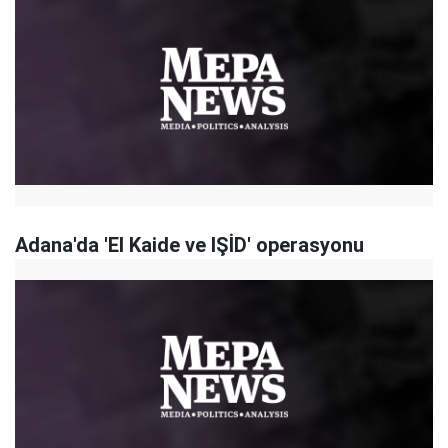
Adana'da 'El Kaide ve IŞİD' operasyonu