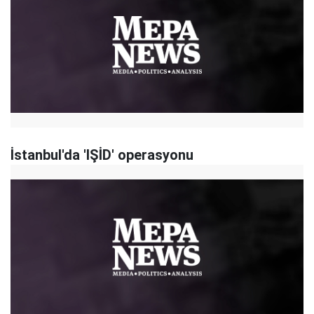
İstanbul'da 'IŞİD' operasyonu