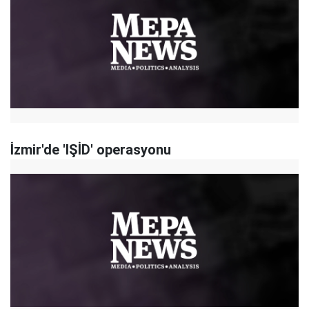
İzmir'de 'IŞİD' operasyonu