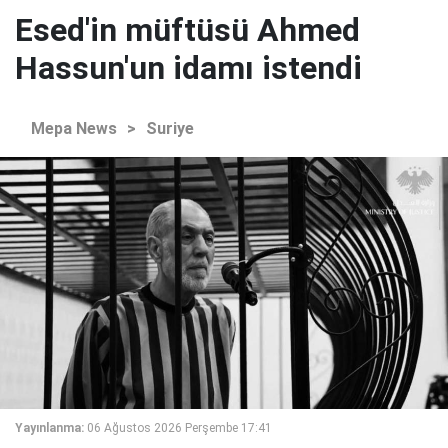
Esed'in müftüsü Ahmed
Hassun'un idamı istendi
Mepa News
>
Suriye
Yayınlanma:
06 Ağustos 2026 Perşembe 17:41