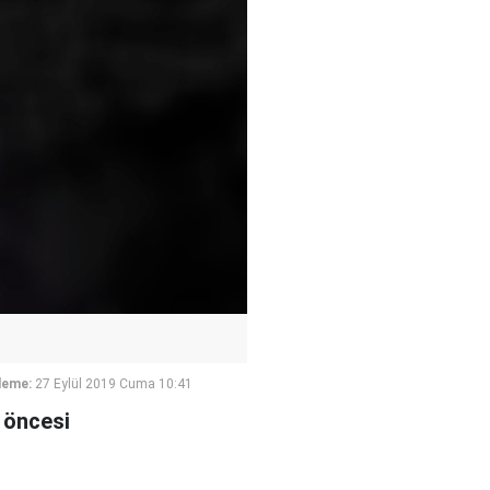
leme:
27 Eylül 2019 Cuma 10:41
 öncesi