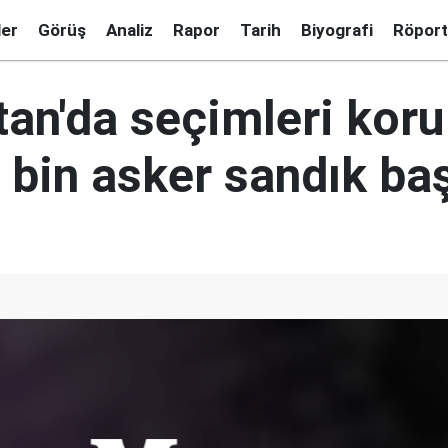
ler
Görüş
Analiz
Rapor
Tarih
Biyografi
Röport
tan'da seçimleri kor
 bin asker sandık ba