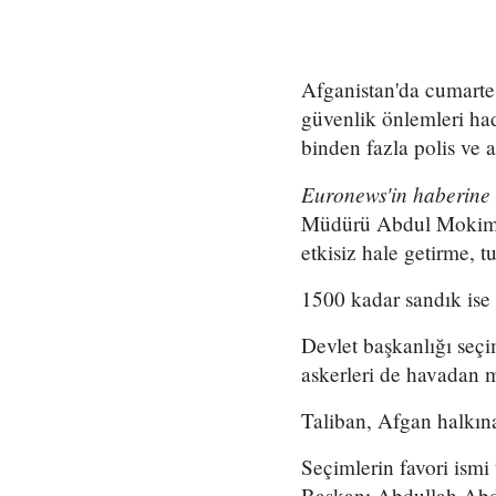
Afganistan'da cumartes
güvenlik önlemleri ha
binden fazla polis ve as
Euronews'in haberine
Müdürü Abdul Mokim A
etkisiz hale getirme, 
1500 kadar sandık ise 
Devlet başkanlığı seç
askerleri de havadan m
Taliban, Afgan halkına
Seçimlerin favori ism
Başkanı Abdullah Abdu