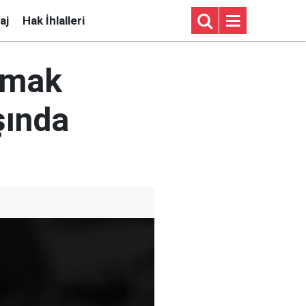
aj
Hak İhlalleri
umak
şında