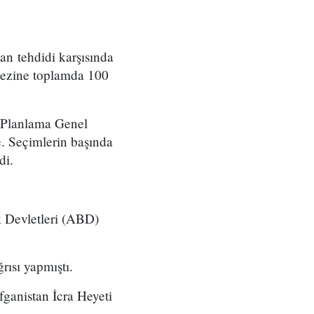
an tehdidi karşısında
kezine toplamda 100
e Planlama Genel
 Seçimlerin başında
di.
k Devletleri (ABD)
rısı yapmıştı.
ganistan İcra Heyeti