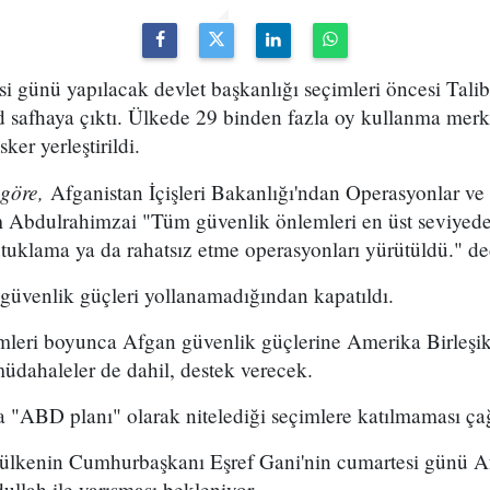
i günü yapılacak devlet başkanlığı seçimleri öncesi Talib
d safhaya çıktı. Ülkede 29 binden fazla oy kullanma mer
ker yerleştirildi.
 göre,
Afganistan İçişleri Bakanlığı'ndan Operasyonlar v
bdulrahimzai "Tüm güvenlik önlemleri en üst seviyede.
tutuklama ya da rahatsız etme operasyonları yürütüldü." de
güvenlik güçleri yollanamadığından kapatıldı.
imleri boyunca Afgan güvenlik güçlerine Amerika Birleşi
üdahaleler de dahil, destek verecek.
 "ABD planı" olarak nitelediği seçimlere katılmaması çağ
i ülkenin Cumhurbaşkanı Eşref Gani'nin cumartesi günü Af
llah ile yarışması bekleniyor.