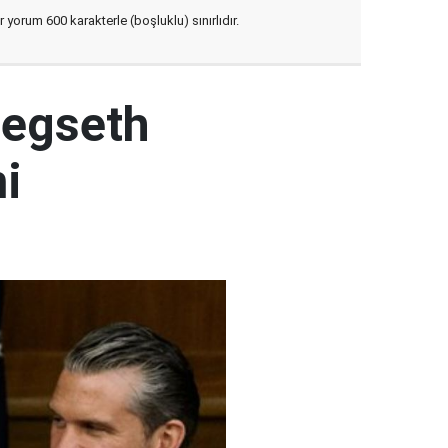
yorum 600 karakterle (boşluklu) sınırlıdır.
Hegseth
mi