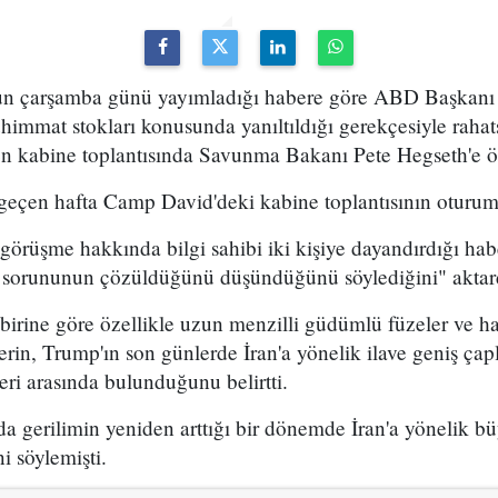
un çarşamba günü yayımladığı habere göre ABD Başkanı
himmat stokları konusunda yanıltıldığı gerekçesiyle rahatsı
n kabine toplantısında Savunma Bakanı Pete Hegseth'e ö
 geçen hafta Camp David'deki kabine toplantısının oturum
görüşme hakkında bilgi sahibi iki kişiye dayandırdığı ha
sorununun çözüldüğünü düşündüğünü söylediğini" aktar
birine göre özellikle uzun menzilli güdümlü füzeler ve
erin, Trump'ın son günlerde İran'a yönelik ilave geniş çapl
ri arasında bulunduğunu belirtti.
a gerilimin yeniden arttığı bir dönemde İran'a yönelik b
ini söylemişti.