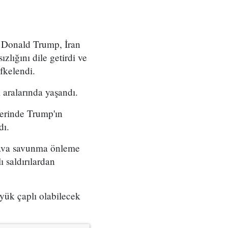
 Donald Trump, İran
zlığını dile getirdi ve
fkelendi.
 aralarında yaşandı.
berinde Trump'ın
dı.
 hava savunma önleme
ı saldırılardan
üyük çaplı olabilecek