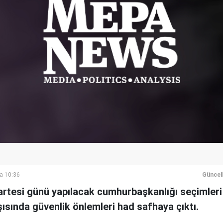
a 10:36
Güncel
rtesi günü yapılacak cumhurbaşkanlığı seçimleri
şısında güvenlik önlemleri had safhaya çıktı.