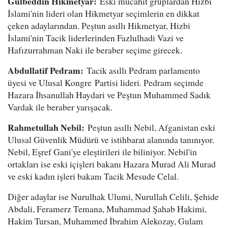
Gulbeddin Hikmetyar:
Eski mücahit gruplardan Hizbi
İslami'nin lideri olan Hikmetyar seçimlerin en dikkat
çeken adaylarından. Peştun asıllı Hikmetyar, Hizbi
İslami'nin Tacik liderlerinden Fazlulhadi Vazi ve
Hafızurrahman Naki ile beraber seçime girecek.
Abdullatif Pedram:
Tacik asıllı Pedram parlamento
üyesi ve Ulusal Kongre Partisi lideri. Pedram seçimde
Hazara İhsanullah Haydari ve Peştun Muhammed Sadık
Vardak ile beraber yarışacak.
Rahmetullah Nebil:
Peştun asıllı Nebil, Afganistan eski
Ulusal Güvenlik Müdürü ve istihbarat alanında tanınıyor.
Nebil, Eşref Gani'ye eleştirileri ile biliniyor. Nebil'in
ortakları ise eski içişleri bakanı Hazara Murad Ali Murad
ve eski kadın işleri bakanı Tacik Mesude Celal.
Diğer adaylar ise Nurulhak Ulumi, Nurullah Celili, Şehide
Abdali, Feramerz Temana, Muhammad Şahab Hakimi,
Hakim Tursan, Muhammed İbrahim Alekozay, Gulam