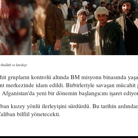
bullah ve kardeşi
ahit grupların kontrolü altında BM misyonu binasında yaş
nt merkezinde idam edildi. Birbirleriyle savaşan mücahit g
 Afganistan'da yeni bir dönemin başlangıcını işaret ediyo
liban kuzey yönlü ilerleyişini sürdürdü. Bu tarihin ardın
aliban bilfiil yönetecekti.