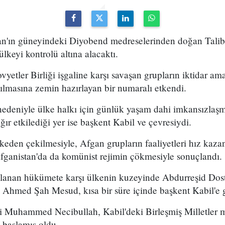
an'ın güneyindeki Diyobend medreselerinden doğan Taliba
lkeyi kontrolü altına alacaktı.
yetler Birliği işgaline karşı savaşan grupların iktidar ama
yılmasına zemin hazırlayan bir numaralı etkendi.
deniyle ülke halkı için günlük yaşam dahi imkansızlaşmış
ır etkilediği yer ise başkent Kabil ve çevresiydi.
ülkeden çekilmesiyle, Afgan grupların faaliyetleri hız kaza
 Afganistan'da da komünist rejimin çökmesiyle sonuçlandı.
alanan hükümete karşı ülkenin kuzeyinde Abdurreşid Dos
an Ahmed Şah Mesud, kısa bir süre içinde başkent Kabil'e g
ri Muhammed Necibullah, Kabil'deki Birleşmiş Milletler m
 başlamış oldu.