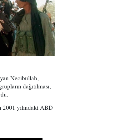
ayan Necibullah,
rupların dağıtılması,
rdu.
dan 2001 yılındaki ABD