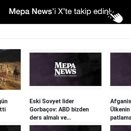
gün
Eski Sovyet lider
Afganis
tti
Gorbaçov: ABD bizden
Ülkenin
ders almalı ve
patlama
Afganistan'dan çekilmeli