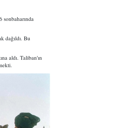
96 sonbaharında
ak dağıldı. Bu
ına aldı. Taliban'ın
mekti.