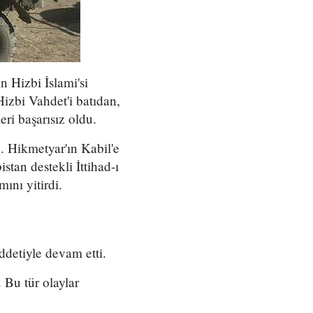
n Hizbi İslami'si
Hizbi Vahdet'i batıdan,
ri başarısız oldu.
. Hikmetyar'ın Kabil'e
stan destekli İttihad-ı
ını yitirdi.
ddetiyle devam etti.
 Bu tür olaylar