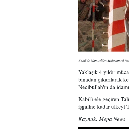
Kabil'de idam edilen Muhammed Neci
Yaklaşık 4 yıldır müc
binadan çıkarılarak ke
Necibullah'ın da idamı
Kabil'i ele geçiren Ta
işgaline kadar ülkeyi T
Kaynak: Mepa News