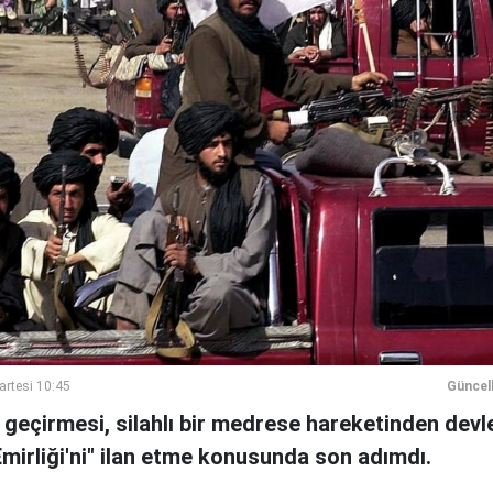
artesi 10:45
Güncel
le geçirmesi, silahlı bir medrese hareketinden devl
mirliği'ni" ilan etme konusunda son adımdı.