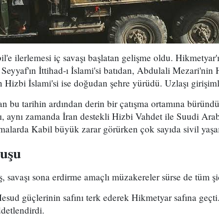
l'e ilerlemesi iç savaşı başlatan gelişme oldu. Hikmetyar'ı
eyyaf'ın İttihad-ı İslami'si batıdan, Abdulali Mezari'nin 
 Hizbi İslami'si ise doğudan şehre yürüdü. Uzlaşı girişimle
n bu tarihin ardından derin bir çatışma ortamına büründü
rı, aynı zamanda İran destekli Hizbi Vahdet ile Suudi Arabi
şmalarda Kabil büyük zarar görürken çok sayıda sivil yaşam
ğuşu
ş, savaşı sona erdirme amaçlı müzakereler sürse de tüm şi
sud güçlerinin safını terk ederek Hikmetyar safına geçti.
detlendirdi.