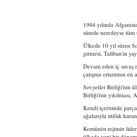
1994 yılında Afganist
sürede neredeyse tüm ü
Ülkede 10 yıl süren Sov
girmesi, Taliban'ın ya
Devam eden iç savaş ne
çatışma ortamının en ağ
Sovyetler Birliği'nin 
Birliği'nin yıkılması,
Kendi içerisinde parç
ağalarıyla ittifak kur
Komünist rejimin lide
ülkede yeni bir dönem