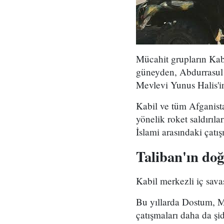
Mücahit grupların Kabi
güneyden, Abdurrasul S
Mevlevi Yunus Halis'in
Kabil ve tüm Afganista
yönelik roket saldırıla
İslami arasındaki çatı
Taliban'ın do
Kabil merkezli iç sava
Bu yıllarda Dostum, Me
çatışmaları daha da şid