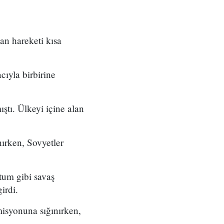
n hareketi kısa
cıyla birbirine
tı. Ülkeyi içine alan
nırken, Sovyetler
tum gibi savaş
irdi.
isyonuna sığınırken,