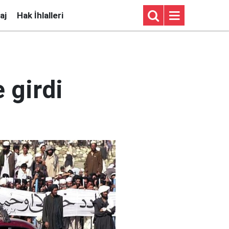
aj
Hak İhlalleri
 girdi