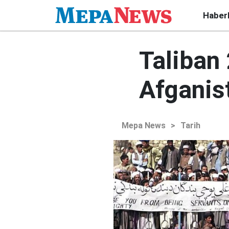
Haber
Taliban
Afganist
Mepa News
>
Tarih