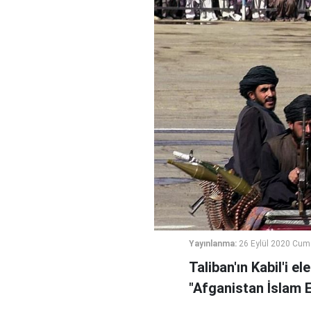
Yayınlanma:
26 Eylül 2020 Cum
Taliban'ın Kabil'i e
"Afganistan İslam E