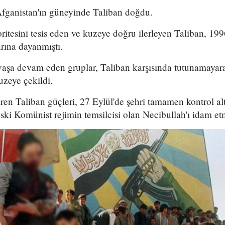
Afganistan'ın güneyinde Taliban doğdu.
itesini tesis eden ve kuzeye doğru ilerleyen Taliban, 19
rına dayanmıştı.
avaşa devam eden gruplar, Taliban karşısında tutunamayar
uzeye çekildi.
ren Taliban güçleri, 27 Eylül'de şehri tamamen kontrol alt
eski Komünist rejimin temsilcisi olan Necibullah'ı idam et