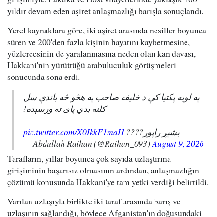
yıldır devam eden aşiret anlaşmazlığı barışla sonuçlandı.
Yerel kaynaklara göre, iki aşiret arasında nesiller boyunca
süren ve 200'den fazla kişinin hayatını kaybetmesine,
yüzlercesinin de yaralanmasına neden olan kan davası,
Hakkani'nin yürüttüğü arabuluculuk görüşmeleri
sonucunda sona erdi.
په لویه پکتیا کې د خلیفه صاحب په هڅو څه باندې سل
کلنه بدي پای ته ورسېده!
pic.twitter.com/X0IkkF1maH
بشپړ راپور????
— Abdullah Raihan (@Raihan_093)
August 9, 2026
Tarafların, yıllar boyunca çok sayıda uzlaştırma
girişiminin başarısız olmasının ardından, anlaşmazlığın
çözümü konusunda Hakkani'ye tam yetki verdiği belirtildi.
Varılan uzlaşıyla birlikte iki taraf arasında barış ve
uzlaşının sağlandığı, böylece Afganistan'ın doğusundaki