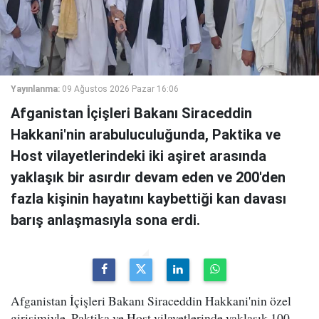
Yayınlanma:
09 Ağustos 2026 Pazar 16:06
Afganistan İçişleri Bakanı Siraceddin
Hakkani'nin arabuluculuğunda, Paktika ve
Host vilayetlerindeki iki aşiret arasında
yaklaşık bir asırdır devam eden ve 200'den
fazla kişinin hayatını kaybettiği kan davası
barış anlaşmasıyla sona erdi.
Afganistan İçişleri Bakanı Siraceddin Hakkani'nin özel
girişimiyle, Paktika ve Host vilayetlerinde yaklaşık 100