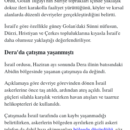
Ordu, Golan Tugayı'nın Suriye toprakları içinde yaklaşık
dokuz ileri karakolla faaliyet yürüttüğünü, köyler ve kırsal
alanlarda düzenli devriyeler gerçekleştirdiğini belirtti.
İsrail'e göre özellikle güney Golan'daki Sünni nüfusun,
Dürzi, Hristiyan ve Çerkes topluluklarına kıyasla İsrail'e
daha olumsuz yaklaştığı değerlendiriliyor.
Dera'da çatışma yaşanmıştı
İsrail ordusu, Haziran ayı sonunda Dera ilinin batısındaki
Abidin bölgesinde yaşanan çatışmaya da değindi.
Açıklamaya göre devriye görevinden dönen İsrail
askerlerine önce taş atıldı, ardından ateş açıldı. İsrail
güçleri silahla karşılık verirken havan atışları ve taarruz
helikopterleri de kullanıldı.
Çatışmada İsrail tarafında can kaybı yaşanmadığı
belirtilirken, askerlerin bölgeden ayrılırken gizli askeri
telefon da dahil bazı ekipmanları
bölgede düşürdüğü
, söz