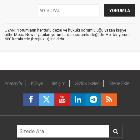
UYARI: Yorumların her türlü cezai ve hukuki sorumluluğu yazan kişiye
aittir. Mepa News, yapılan yorumlardan sorumlu değildir. Her bir yorum
600 karakterle (boşluklu) sınırlıdır.
Anasayfa
Künye
İletişim
Gizlilik İlkeleri
Sitene Ekle