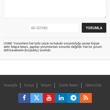
UYARI: Yorumların her türlü cezai ve hukuki sorumluluğu yazan kişiye
aittir. Mepa News, yapılan yorumlardan sorumlu değildir. Her bir yorum
600 karakterle (boşluklu) sınırlıdır.
Anasayfa
Künye
İletişim
Gizlilik İlkeleri
Sitene Ekle