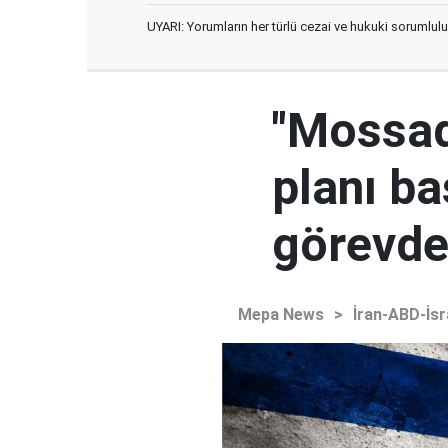
UYARI: Yorumların her türlü cezai ve hukuki sorumlulu
"Mossad'
planı ba
görevden
Mepa News
>
İran-ABD-İsr