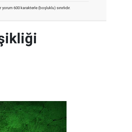
yorum 600 karakterle (boşluklu) sınırlıdır.
şikliği