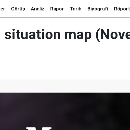
ler
Görüş
Analiz
Rapor
Tarih
Biyografi
Röport
 situation map (No