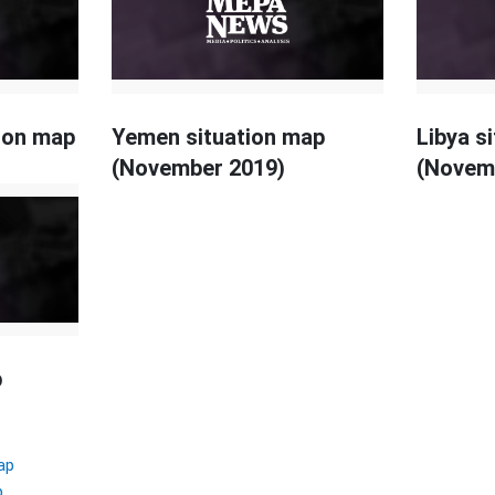
ion map
Yemen situation map
Libya s
(November 2019)
(Novem
p
ap
p