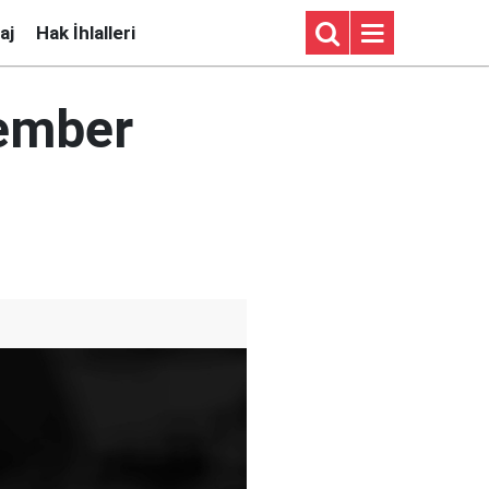
aj
Hak İhlalleri
vember