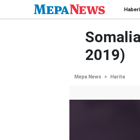
Haber
Somalia
2019)
Mepa News
>
Harita