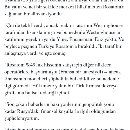
Bu yalın ve net bir şekilde merkezi hükümetten Rosatom'a
sağlanan bir sübvansiyondu.
"Çin de teklif verdi, ancak reaktör tasarımı Westinghouse
tarafından lisanslanmıştı ve bu nedenle Westinghouse'un
katılımını gerektiriyordu Yine: Finansman. Faiz yoktu. Ve
böylece peşinen Türkiye Rosatom'a bırakıldı. İki taraf bir
anlaşmaya vardı ve işte sonuç.
"Rosatom %49'luk hissenin satışı için diğer nükleer
operatörlere başvurmuştu (Fransa bir tanesiydi) -- ancak
finansman modelleri şüpheli kabul edildi ve bu nedenle
ilgi görmedi. Hükümete yakın bir Türk firması devreye
girdi ama bu işçi tedariği içindi.
"Son çıkan haberlerin bazı yönlerinin jeopolitik yönü
kadar Rusya'daki finansal koşullarla ilgili olduğundan
şüpheleniyorum.
"Ama bunu bilemiyoruz ve ortalıkta dolaşan bu makaleler,