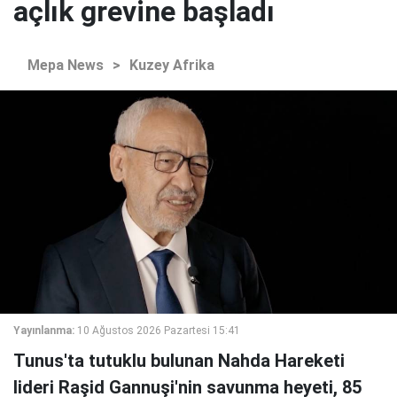
açlık grevine başladı
Mepa News
>
Kuzey Afrika
Yayınlanma:
10 Ağustos 2026 Pazartesi 15:41
Tunus'ta tutuklu bulunan Nahda Hareketi
lideri Raşid Gannuşi'nin savunma heyeti, 85