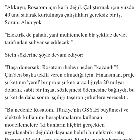
"Akkuyu, Rosatom için karlı değil. Çalıştırmak için yüzde
49'unu satarak kurtulmaya çalıştıkları gereksiz bir iş.
Sorun: Alıcı yok
"Elektrik de pahalı, yani muhtemelen bir şekilde devlet
tarafından sübvanse edilecek."
Stein sözlerine şöyle devam ediyor:
"Başa dönersek: Rosatom ihaleyi neden "kazandı"?
Çin'den başka teklif veren olmadığı için. Finansman, proje
şirketinin 'yerel' bir proje şirketi aracılığıyla 20 milyar
dolarlık sabit bir inşaat sözleşmesi ödemesine bağlıydı, bu
şirket de daha sonra işçiliği taşeron şirketlere verecekti.
"Bu nedenle Rosatom, Türkiye'nin GSYİH büyümesi ve
elektrik kullanımı hesaplamalarını kullanan
modellemelere (ki bunların hiçbiri gerçekten
uygulanabilir değildi) dayanan belirli bir elektrik satış
fiyatına (20 yılda geri ödenen) 20 milyar dolar harcıyordu.