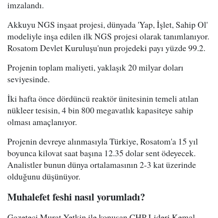
imzalandı.
Akkuyu NGS inşaat projesi, dünyada 'Yap, İşlet, Sahip Ol'
modeliyle inşa edilen ilk NGS projesi olarak tanımlanıyor.
Rosatom Devlet Kuruluşu'nun projedeki payı yüzde 99.2.
Projenin toplam maliyeti, yaklaşık 20 milyar doları
seviyesinde.
İki hafta önce dördüncü reaktör ünitesinin temeli atılan
nükleer tesisin, 4 bin 800 megavatlık kapasiteye sahip
olması amaçlanıyor.
Projenin devreye alınmasıyla Türkiye, Rosatom'a 15 yıl
boyunca kilovat saat başına 12.35 dolar sent ödeyecek.
Analistler bunun dünya ortalamasının 2-3 kat üzerinde
olduğunu düşünüyor.
Muhalefet feshi nasıl yorumladı?
Gazeteci Murat Yetkin ile konuşan CHP Lideri Kemal