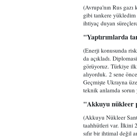
(Avrupa'nın Rus gazı k
gibi tankere yükledim 
ihtiyaç duyan süreçler
"Yaptırımlarda ta
(Enerji konusunda ris
da açıkladı. Diplomas
görüyoruz. Türkiye il
alıyorduk. 2 sene önce
Geçmişte Ukrayna üzeri
teknik anlamda sorun 
"Akkuyu nükleer 
(Akkuyu Nükleer Santr
taahhütleri var. İlkin
sıfır bir ihtimal değil