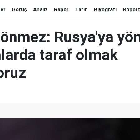
ler
Görüş
Analiz
Rapor
Tarih
Biyografi
Röport
önmez: Rusya'ya yön
mlarda taraf olmak
oruz