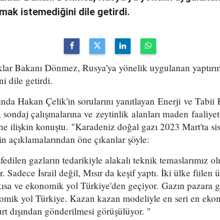
mak istemediğini dile getirdi.
klar Bakanı Dönmez, Rusya'ya yönelik uygulanan yaptırı
i dile getirdi.
nda Hakan Çelik'in sorularını yanıtlayan Enerji ve Tabii
ondaj çalışmalarına ve zeytinlik alanları maden faaliyet
ne ilişkin konuştu. "Karadeniz doğal gazı 2023 Mart'ta s
 açıklamalarından öne çıkanlar şöyle:
dilen gazların tedarikiyle alakalı teknik temaslarımız o
. Sadece İsrail değil, Mısır da keşif yaptı. İki ülke fiilen 
ısa ve ekonomik yol Türkiye'den geçiyor. Gazın pazara gi
omik yol Türkiye. Kazan kazan modeliyle en seri en eko
rt dışından gönderilmesi görüşülüyor. "