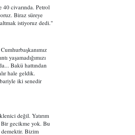
 40 civarında. Petrol
yoruz. Biraz süreye
altmak istiyoruz dedi."
iye Cumhurbaşkanımız
ıntı yaşamadığımızı
da... Bakü hattından
ır hale geldik.
ariyle iki senedir
lenici değil. Yatırım
z. Bir gecikme yok. Bu
l demektir. Bizim