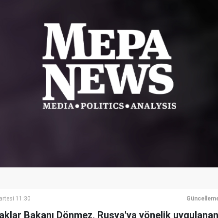
rtesi 11:30
Güncelleme
ynaklar Bakanı Dönmez, Rusya'ya yönelik uygulanan