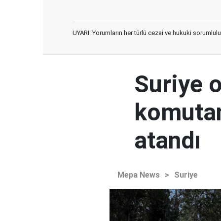
UYARI: Yorumların her türlü cezai ve hukuki sorumlulu
Suriye 
komutan
atandı
Mepa News
>
Suriye