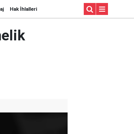
aj
Hak İhlalleri
elik