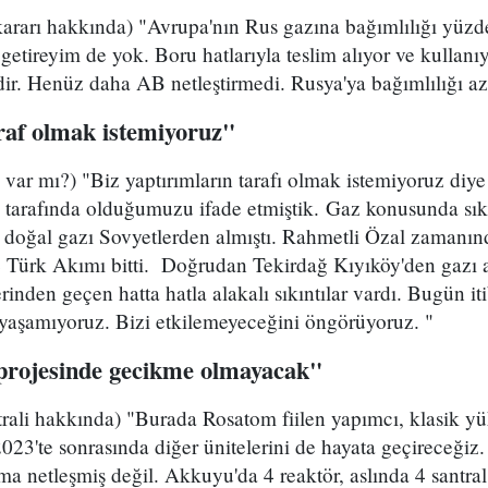
ararı hakkında) "Avrupa'nın Rus gazına bağımlılığı yüzde
getireyim de yok. Boru hatlarıyla teslim alıyor ve kullanı
dir. Henüz daha AB netleştirmedi. Rusya'ya bağımlılığı az
raf olmak istemiyoruz"
k var mı?) "Biz yaptırımların tarafı olmak istemiyoruz d
i tarafında olduğumuzu ifade etmiştik. Gaz konusunda sık
k doğal gazı Sovyetlerden almıştı. Rahmetli Özal zamanın
 Türk Akımı bitti. Doğrudan Tekirdağ Kıyıköy'den gazı al
nden geçen hatta hatla alakalı sıkıntılar vardı. Bugün itib
yaşamıyoruz. Bizi etkilemeyeceğini öngörüyoruz. "
projesinde gecikme olmayacak"
ali hakkında) "Burada Rosatom fiilen yapımcı, klasik yük
i 2023'te sonrasında diğer ünitelerini de hayata geçireceği
 ama netleşmiş değil. Akkuyu'da 4 reaktör, aslında 4 santra