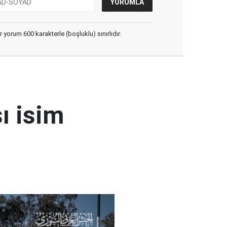
yorum 600 karakterle (boşluklu) sınırlıdır.
ı isim