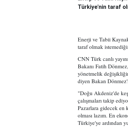
Türkiye'nin taraf ol
Enerji ve Tabii Kayna
taraf olmak istemediğin
CNN Türk canlı yayını
Bakanı Fatih Dönmez, s
yönetmelik değişikliği
diyen Bakan Dönmez'in
"Doğu Akdeniz'de keşfe
çalışmaları takip ediyor
Pazarlara gidecek en k
olması lazım. En ekon
Türkiye'ye ardından yu