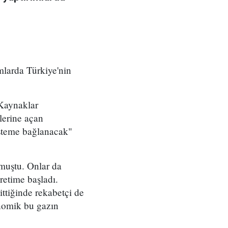
mlarda Türkiye'nin
 Kaynaklar
lerine açan
isteme bağlanacak"
lmuştu. Onlar da
üretime başladı.
ttiğinde rekabetçi de
nomik bu gazın