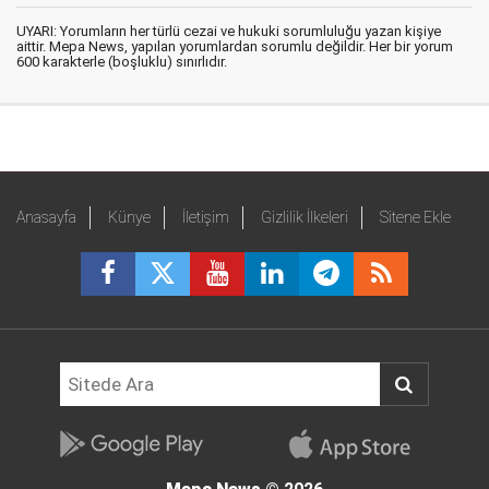
UYARI: Yorumların her türlü cezai ve hukuki sorumluluğu yazan kişiye
aittir. Mepa News, yapılan yorumlardan sorumlu değildir. Her bir yorum
600 karakterle (boşluklu) sınırlıdır.
Anasayfa
Künye
İletişim
Gizlilik İlkeleri
Sitene Ekle