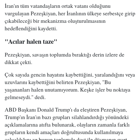
İran'ın tüm vatandaşların ortak vatanı olduğunu
vurgulayan Pezeşkiyan, her İranlının ülkeye serbestçe girip
çıkabileceği bir mekanizma oluşturulmasının
hedeflendiğini kaydetti.
"Acılar halen taze"
Pezeşkiyan, savaşın toplumda bıraktığı derin izlere de
dikkat çekti.
Çok sayıda gencin hayatını kaybettiğini, yaralandığını veya
uzuvlarını kaybettiğini belirten Pezeşkiyan, "Bu
yaşananları halen unutamıyorum. Keşke işler bu noktaya
gelmeseydi." dedi.
ABD Başkanı Donald Trump'ı da eleştiren Pezeşkiyan,
Trump'ın İran'ın bazı grupları silahlandırdığı yönündeki
açıklamalarına atıfta bulunarak, olayların zamanla farklı
grupların kendi amaçları doğrultusunda kullanılmaya
çalışıldığını ve bunun toplumda dost ile düşmanın ayırt