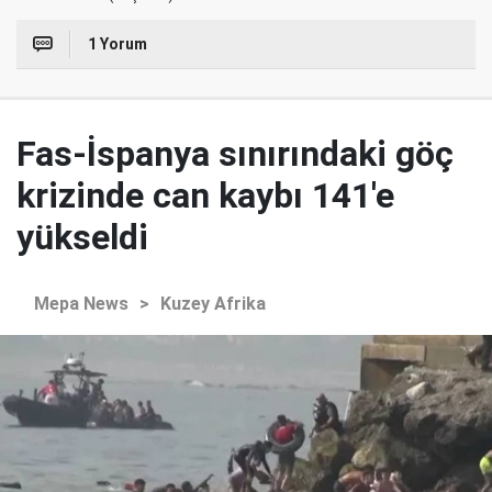
1 Yorum
Fas-İspanya sınırındaki göç
krizinde can kaybı 141'e
yükseldi
Mepa News
>
Kuzey Afrika