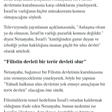
devletinin kurulmasına karşı olduklarını yineleyerek,
İsrail'in varlığının hiçbir müzakerenin konusu
olmayacağını söyledi.
Televizyonda yayınlanan açıklamasında, "Anlaşma olsun
ya da olmasın, İsrail'in varlığı pazarlık konusu değildir."
diyen Netanyahu, İsrail'i "kimliğinden gurur duyan ve
izlediği yolun haklılığına inanan güçlü bir ulus devlet"
olarak niteledi.
"Filistin devleti bir terör devleti olur"
Netanyahu, bağımsız bir Filistin devletinin kurulmasına
izin vermeyeceklerini yineleyerek, böyle bir yapının
"Yahudi halkının ulus devletini yok etmeyi amaçlayan bir
terör devleti" olacağını öne sürdü.
Filistinlilerin temel hedefinin İsrail'i ortadan kaldırmak
olduğunu ifade eden Netanyahu, bunun nedenini ise
İsrail'in "ilerleme, demokrasi, özgürlük ve hürriyet