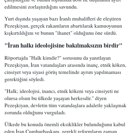
edilmesini zorlaştırdığını savundu.
Yurt dışında yaşayan bazı İranlı muhalifleri de eleştiren
Pezeşkiyan, gerçek rakamların abartılarak kamuoyunun
kışkırtıldığını ve bunun "ihanet" olduğunu öne sürdü.
"İran halkı ideolojisine bakılmaksızın birdir"
Röportajda "Halk kimdir?" sorusunu da yanıtlayan
Pezeşkiyan, İran vatandaşları arasında inanç, etnik köken,
cinsiyet veya siyasi görüş temelinde ayrım yapılmaması
gerektiğini söyledi.
"Halk; ideolojisi, inancı, etnik kökeni veya cinsiyeti ne
olursa olsun bu ülkede yaşayan herkesdir." diyen
Pezeşkiyan, devletin tüm vatandaşlara adaletle yaklaşmak
zorunda olduğunu vurguladı.
Ülkede bu konuda önemli eksiklikler bulunduğunu kabul
eden İran Cumhurbaşkanı, gerekli reformların zaman