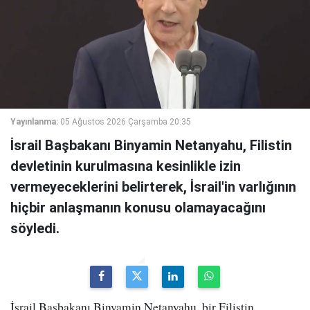
Yayınlanma:
05 Ağustos 2026 Çarşamba 20:35
İsrail Başbakanı Binyamin Netanyahu, Filistin
devletinin kurulmasına kesinlikle izin
vermeyeceklerini belirterek, İsrail'in varlığının
hiçbir anlaşmanın konusu olamayacağını
söyledi.
İsrail Başbakanı Binyamin Netanyahu, bir Filistin