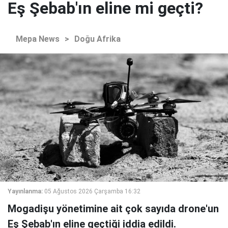
Eş Şebab'ın eline mi geçti?
Mepa News
>
Doğu Afrika
Yayınlanma:
05 Ağustos 2026 Çarşamba 16:32
Mogadişu yönetimine ait çok sayıda drone'un
Eş Şebab'ın eline geçtiği iddia edildi.