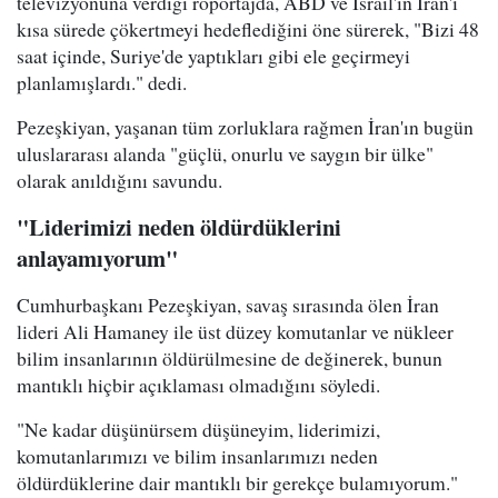
televizyonuna verdiği röportajda, ABD ve İsrail'in İran'ı
kısa sürede çökertmeyi hedeflediğini öne sürerek, "Bizi 48
saat içinde, Suriye'de yaptıkları gibi ele geçirmeyi
planlamışlardı." dedi.
Pezeşkiyan, yaşanan tüm zorluklara rağmen İran'ın bugün
uluslararası alanda "güçlü, onurlu ve saygın bir ülke"
olarak anıldığını savundu.
"Liderimizi neden öldürdüklerini
anlayamıyorum"
Cumhurbaşkanı Pezeşkiyan, savaş sırasında ölen İran
lideri Ali Hamaney ile üst düzey komutanlar ve nükleer
bilim insanlarının öldürülmesine de değinerek, bunun
mantıklı hiçbir açıklaması olmadığını söyledi.
"Ne kadar düşünürsem düşüneyim, liderimizi,
komutanlarımızı ve bilim insanlarımızı neden
öldürdüklerine dair mantıklı bir gerekçe bulamıyorum."