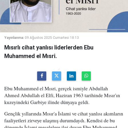
Yayınlanma:
09 Ağustos 2025 Cumartesi 18:13
Mısırlı cihat yanlısı liderlerden Ebu
Muhammed el Mısri.
Ebu Muhammed el Mısri, gerçek ismiyle Abdullah
Ahmed Abdullah el Elfi, Haziran 1963 tarihinde Mısır'ın
kuzeyindeki Garbiye ilinde dünyaya geldi.
Gençlik yıllarında Mısır'a İslami ve cihat yanlısı akımların
faaliyetleri zirveye ulaşmış durumdaydı. Kendisi de bu
dönemde İslami meselelere ilgi duyan Ebu Muhammed,