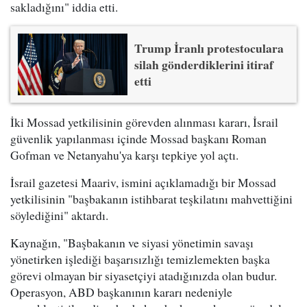
sakladığını" iddia etti.
Trump İranlı protestoculara
silah gönderdiklerini itiraf
etti
İki Mossad yetkilisinin görevden alınması kararı, İsrail
güvenlik yapılanması içinde Mossad başkanı Roman
Gofman ve Netanyahu'ya karşı tepkiye yol açtı.
İsrail gazetesi Maariv, ismini açıklamadığı bir Mossad
yetkilisinin "başbakanın istihbarat teşkilatını mahvettiğini
söylediğini" aktardı.
Kaynağın, "Başbakanın ve siyasi yönetimin savaşı
yönetirken işlediği başarısızlığı temizlemekten başka
görevi olmayan bir siyasetçiyi atadığınızda olan budur.
Operasyon, ABD başkanının kararı nedeniyle