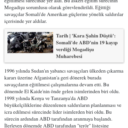
eğitilmesi sürecinde yer aldı. Bu askeri eğitim sürecinin
Mogadişu sorumlusu olarak görevlendirildi. Eğittiği
savaşçılar Somali'de Amerikan güçlerine yönelik saldırılar
içerisinde yer aldılar.
Tarih | 'Kara Şahin Düştü':
Somali'de ABD'nin 19 kayıp
verdiği Mogadişu
Muharebesi
1996 yılında Sudan'ın yabancı savaşçıları ülkeden çıkarma
kararı üzerine Afganistan'a geri dönerek burada
savaşçıların eğitilmesi çalışmalarına devam etti. Bu
dönemde El Kaide'nin önde gelen isimlerinden biri oldu.
1998 yılında Kenya ve Tanzanya'da ABD
büyükelçiliklerine düzenlenen saldırıların planlanması ve
icra edilmesi sürecinde lider isimlerden biri oldu. Bu
sürecin ardından ABD tarafından aranmaya başlandı.
İlerleyen dönemde ABD tarafından "terör" listesine