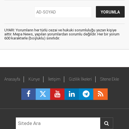
UYARI: Yorumların her türlü cezai ve hukuki sorumluluğu yazan kişiye
aittir. Mepa News, yapılan yorumlardan sorumlu değildir. Her bir yorum
600 karakterle (boşluklu) sınırlıdır.
Anasayfa
Künye
İletişim
Gizlilik İlkeleri
Sitene Ekle