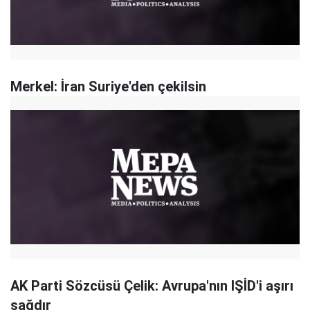
Merkel: İran Suriye'den çekilsin
AK Parti Sözcüsü Çelik: Avrupa'nın IŞİD'i aşırı
sağdır