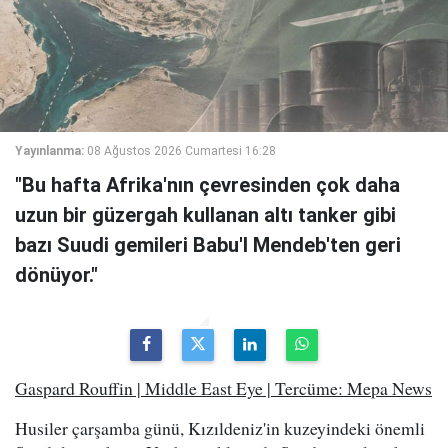
Yayınlanma:
08 Ağustos 2026 Cumartesi 16:28
"Bu hafta Afrika'nın çevresinden çok daha
uzun bir güzergah kullanan altı tanker gibi
bazı Suudi gemileri Babu'l Mendeb'ten geri
dönüyor."
Gaspard Rouffin | Middle East Eye | Tercüme: Mepa News
Husiler çarşamba günü, Kızıldeniz'in kuzeyindeki önemli