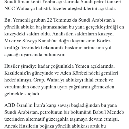
Suudi liman kenti Yenbu açıklarında Suudi petrol tankeri
NCC Wafaa'ya balistik füzeler ateşlediklerini açıkladı.
Bu, Yemenli grubun 22 Temmuz'da Suudi Arabistan'a
yönelik abluka başlatmasından bu yana gerçekleştirdiği en
kuzeydeki saldırı oldu. Analistler, saldırıların kuzeye,
Mısır ve Süveyş Kanalı'na doğru kaymasının Körfez
krallığı üzerindeki ekonomik baskının artmasına yol
açacağı uyarısında bulunuyor.
Husiler şimdiye kadar çoğunlukla Yemen açıklarında,
Kızıldeniz'in güneyinde ve Aden Körfezi'ndeki gemileri
hedef almıştı. Grup, Wafaa'yı ablukayı ihlal etmek ve
vurulmadan önce yapılan uyarı çağrılarını görmezden
gelmekle suçladı.
ABD-İsrail'in İran'a karşı savaşı başladığından bu yana
Suudi Arabistan, petrolünün bir bölümünü Babu'l Mendeb
üzerinden alternatif güzergahla taşımaya devam etmişti.
Ancak Husilerin boğaza yönelik ablukası artık bu