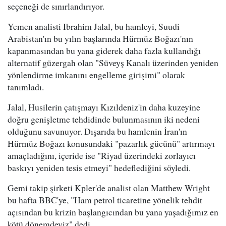
seçeneği de sınırlandırıyor.
Yemen analisti Ibrahim Jalal, bu hamleyi, Suudi
Arabistan'ın bu yılın başlarında Hürmüz Boğazı'nın
kapanmasından bu yana giderek daha fazla kullandığı
alternatif güzergah olan "Süveyş Kanalı üzerinden yeniden
yönlendirme imkanını engelleme girişimi" olarak
tanımladı.
Jalal, Husilerin çatışmayı Kızıldeniz'in daha kuzeyine
doğru genişletme tehdidinde bulunmasının iki nedeni
olduğunu savunuyor. Dışarıda bu hamlenin İran'ın
Hürmüz Boğazı konusundaki "pazarlık gücünü" artırmayı
amaçladığını, içeride ise "Riyad üzerindeki zorlayıcı
baskıyı yeniden tesis etmeyi" hedeflediğini söyledi.
Gemi takip şirketi Kpler'de analist olan Matthew Wright
bu hafta BBC'ye, "Ham petrol ticaretine yönelik tehdit
açısından bu krizin başlangıcından bu yana yaşadığımız en
kötü dönemdeyiz" dedi.