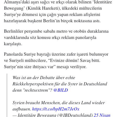
Almanya’daki aşırı sağcı ve ırkçı olarak bilinen ‘Identitäre
Bewegung’ (Kimlik Hareketi), ülkedeki mültecilerin
Suriye'ye dönmesi için çağrı yapan reklam afişlerini
hazırlayarak başkent Berlin’in birçok noktasına astı.
Berlinliler perşembe sabahı metro ve otobüs duraklarına
vardıklarında söz konusu ırkçı reklam panolarıyla
karşılaştı.
Panolarda Suriye bayrağı üzerine zafer işareti bulunuyor
ve Suriyeli mültecilere, “Evinize dönün! Savaş bitti.
Suriye’nin size ihtiyacı var” mesajı veriliyor.
Was ist an der Debatte über echte
Rückkehrperspektiven für die Syrer in Deutschland
denn "rechtsextrem"?
@BILD
Syrien braucht Menschen, die dieses Land wieder
aufbauen.
https://t.co/bpH2m7JeOx
— Identitäre Bewegung (@IBDeutschland)
25 Nisan