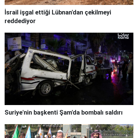
İsrail işgal ettiği Lübnan'dan çekilmeyi
reddediyor
Suriye'nin başkenti Şam'da bombalı saldırı