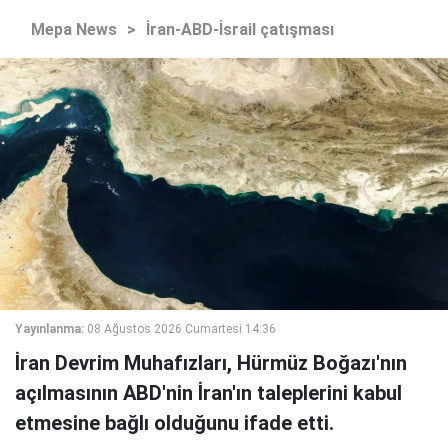
Mepa News
>
İran-ABD-İsrail çatışması
Yayınlanma:
08 Ağustos 2026 Cumartesi 14:36
İran Devrim Muhafızları, Hürmüz Boğazı'nın
açılmasının ABD'nin İran'ın taleplerini kabul
etmesine bağlı olduğunu ifade etti.