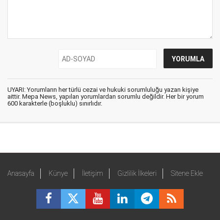
UYARI: Yorumların her türlü cezai ve hukuki sorumluluğu yazan kişiye
aittir. Mepa News, yapılan yorumlardan sorumlu değildir. Her bir yorum
600 karakterle (boşluklu) sınırlıdır.
Anasayfa
Künye
İletişim
Gizlilik İlkeleri
Sitene Ekle