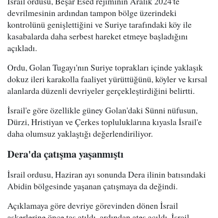
İsrail ordusu, Beşar Esed rejiminin Aralık 2024'te
devrilmesinin ardından tampon bölge üzerindeki
kontrolünü genişlettiğini ve Suriye tarafındaki köy ile
kasabalarda daha serbest hareket etmeye başladığını
açıkladı.
Ordu, Golan Tugayı'nın Suriye toprakları içinde yaklaşık
dokuz ileri karakolla faaliyet yürüttüğünü, köyler ve kırsal
alanlarda düzenli devriyeler gerçekleştirdiğini belirtti.
İsrail'e göre özellikle güney Golan'daki Sünni nüfusun,
Dürzi, Hristiyan ve Çerkes topluluklarına kıyasla İsrail'e
daha olumsuz yaklaştığı değerlendiriliyor.
Dera'da çatışma yaşanmıştı
İsrail ordusu, Haziran ayı sonunda Dera ilinin batısındaki
Abidin bölgesinde yaşanan çatışmaya da değindi.
Açıklamaya göre devriye görevinden dönen İsrail
askerlerine önce taş atıldı, ardından ateş açıldı. İsrail