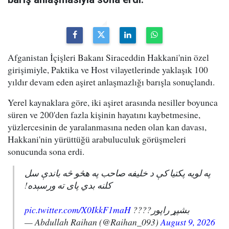
Afganistan İçişleri Bakanı Siraceddin Hakkani'nin özel
girişimiyle, Paktika ve Host vilayetlerinde yaklaşık 100
yıldır devam eden aşiret anlaşmazlığı barışla sonuçlandı.
Yerel kaynaklara göre, iki aşiret arasında nesiller boyunca
süren ve 200'den fazla kişinin hayatını kaybetmesine,
yüzlercesinin de yaralanmasına neden olan kan davası,
Hakkani'nin yürüttüğü arabuluculuk görüşmeleri
sonucunda sona erdi.
په لویه پکتیا کې د خلیفه صاحب په هڅو څه باندې سل
کلنه بدي پای ته ورسېده!
pic.twitter.com/X0IkkF1maH
بشپړ راپور????
— Abdullah Raihan (@Raihan_093)
August 9, 2026