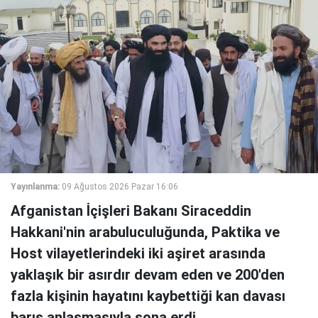
Yayınlanma:
09 Ağustos 2026 Pazar 16:06
Afganistan İçişleri Bakanı Siraceddin
Hakkani'nin arabuluculuğunda, Paktika ve
Host vilayetlerindeki iki aşiret arasında
yaklaşık bir asırdır devam eden ve 200'den
fazla kişinin hayatını kaybettiği kan davası
barış anlaşmasıyla sona erdi.