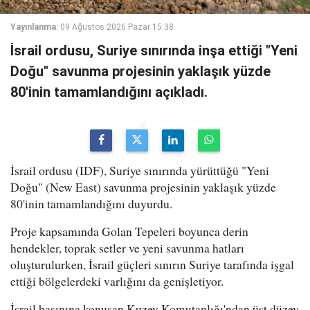
Yayınlanma:
09 Ağustos 2026 Pazar 15:38
İsrail ordusu, Suriye sınırında inşa ettiği "Yeni
Doğu" savunma projesinin yaklaşık yüzde
80'inin tamamlandığını açıkladı.
İsrail ordusu (IDF), Suriye sınırında yürüttüğü "Yeni
Doğu" (New East) savunma projesinin yaklaşık yüzde
80'inin tamamlandığını duyurdu.
Proje kapsamında Golan Tepeleri boyunca derin
hendekler, toprak setler ve yeni savunma hatları
oluşturulurken, İsrail güçleri sınırın Suriye tarafında işgal
ettiği bölgelerdeki varlığını da genişletiyor.
İsrail basınına konuşan Kuzey Komutanlığı'ndan üst düzey