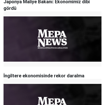
Japonya Maliye Bakanı: Ekonomimiz dibi
gördü
İngiltere ekonomisinde rekor daralma