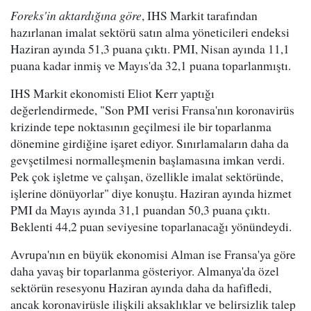
Foreks'in aktardığına göre
, IHS Markit tarafından
hazırlanan imalat sektörü satın alma yöneticileri endeksi
Haziran ayında 51,3 puana çıktı. PMI, Nisan ayında 11,1
puana kadar inmiş ve Mayıs'da 32,1 puana toparlanmıştı.
IHS Markit ekonomisti Eliot Kerr yaptığı
değerlendirmede, "Son PMI verisi Fransa'nın koronavirüs
krizinde tepe noktasının geçilmesi ile bir toparlanma
dönemine girdiğine işaret ediyor. Sınırlamaların daha da
gevşetilmesi normalleşmenin başlamasına imkan verdi.
Pek çok işletme ve çalışan, özellikle imalat sektöründe,
işlerine dönüyorlar" diye konuştu. Haziran ayında hizmet
PMI da Mayıs ayında 31,1 puandan 50,3 puana çıktı.
Beklenti 44,2 puan seviyesine toparlanacağı yönündeydi.
Avrupa'nın en büyük ekonomisi Alman ise Fransa'ya göre
daha yavaş bir toparlanma gösteriyor. Almanya'da özel
sektörün resesyonu Haziran ayında daha da hafifledi,
ancak koronavirüsle ilişkili aksaklıklar ve belirsizlik talep