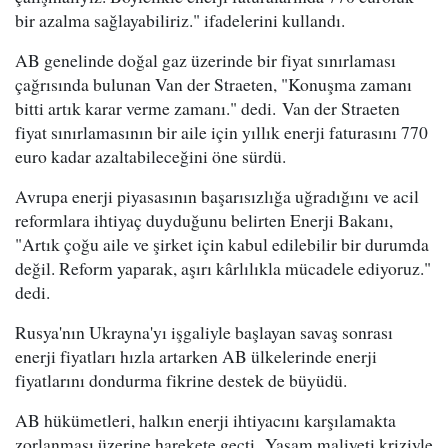
bir azalma sağlayabiliriz." ifadelerini kullandı.
AB genelinde doğal gaz üzerinde bir fiyat sınırlaması
çağrısında bulunan Van der Straeten, "Konuşma zamanı
bitti artık karar verme zamanı." dedi. Van der Straeten
fiyat sınırlamasının bir aile için yıllık enerji faturasını 770
euro kadar azaltabileceğini öne sürdü.
Avrupa enerji piyasasının başarısızlığa uğradığını ve acil
reformlara ihtiyaç duyduğunu belirten Enerji Bakanı,
"Artık çoğu aile ve şirket için kabul edilebilir bir durumda
değil. Reform yaparak, aşırı kârlılıkla mücadele ediyoruz."
dedi.
Rusya'nın Ukrayna'yı işgaliyle başlayan savaş sonrası
enerji fiyatları hızla artarken AB ülkelerinde enerji
fiyatlarını dondurma fikrine destek de büyüdü.
AB hükümetleri, halkın enerji ihtiyacını karşılamakta
zorlanması üzerine harekete geçti. Yaşam maliyeti kriziyle