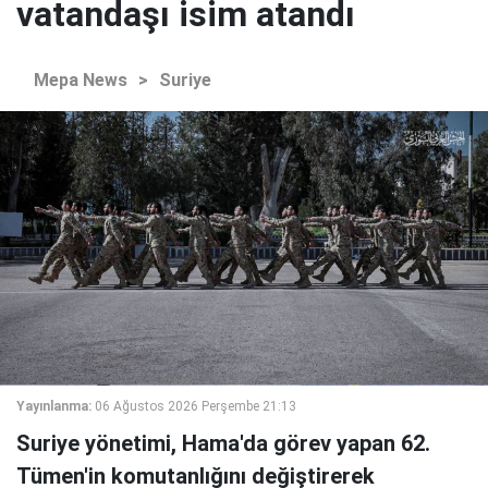
vatandaşı isim atandı
Mepa News
>
Suriye
Yayınlanma:
06 Ağustos 2026 Perşembe 21:13
Suriye yönetimi, Hama'da görev yapan 62.
Tümen'in komutanlığını değiştirerek