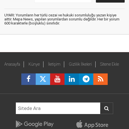
UYARI: Yorumların her türlü cezai ve hukuki sorumluluğu yazan kişiye
aittir. Mepa News, yapılan yorumlardan sorumlu değildir. Her bir yorum
600 karakterle (boşluklu) sınırlıdır.
Anasayfa
Künye
İletişim
Gizlilik İlkeleri
Sitene Ekle