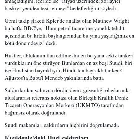
amaçladığını, içeride ise "Riyad üzerindeki zorlayıcı
baskıyı yeniden tesis etmeyi" hedeflediğini söyledi.
Gemi takip şirketi Kpler'de analist olan Matthew Wright
bu hafta BBC'ye, "Ham petrol ticaretine yönelik tehdit
açısından bu krizin başlangıcından bu yana yaşadığımız en
kötü dönemdeyiz" dedi.
Husiler, ablukanın ilan edilmesinden bu yana sekiz tankeri
vurduklarını öne sürüyor. Bunlardan en az beşi Suudi, biri
ise Hindistan bayraklıydı. Hindistan bayraklı tanker 4
Ağustos'ta Babu'l Mendeb yakınlarında battı.
Saldırılardan yalnızca dördü, deniz güvenliği olaylarında
uluslararası referans noktası olan Birleşik Krallık Deniz
Ticareti Operasyonları Merkezi (UKMTO) tarafından
bağımsız olarak doğrulandı.
Suudi makamları saldırıların hiçbirini doğrulamadı.
Kızıldeniz'deki Husi saldırıları