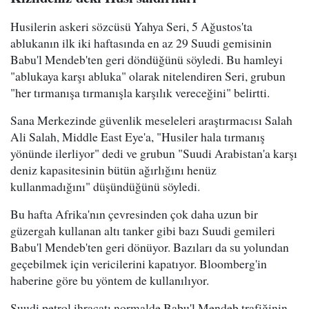
Husilerin askeri sözcüsü Yahya Seri, 5 Ağustos'ta
ablukanın ilk iki haftasında en az 29 Suudi gemisinin
Babu'l Mendeb'ten geri döndüğünü söyledi. Bu hamleyi
"ablukaya karşı abluka" olarak nitelendiren Seri, grubun
"her tırmanışa tırmanışla karşılık vereceğini" belirtti.
Sana Merkezinde güvenlik meseleleri araştırmacısı Salah
Ali Salah, Middle East Eye'a, "Husiler hala tırmanış
yönünde ilerliyor" dedi ve grubun "Suudi Arabistan'a karşı
deniz kapasitesinin bütün ağırlığını henüz
kullanmadığını" düşündüğünü söyledi.
Bu hafta Afrika'nın çevresinden çok daha uzun bir
güzergah kullanan altı tanker gibi bazı Suudi gemileri
Babu'l Mendeb'ten geri dönüyor. Bazıları da su yolundan
geçebilmek için vericilerini kapatıyor. Bloomberg'in
haberine göre bu yöntem de kullanılıyor.
Suudi petrol ihracatı normalde Babu'l Mendeb trafiğinin