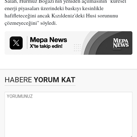
Salah, Hürmüz Boğazı'nın yeniden açılmasının "küresel
enerji piyasaları üzerindeki baskıyı kesinlikle
hafifleteceğini ancak Kızıldeniz'deki Husi sorununu
çözmeyeceğini" söyledi.
HABERE
YORUM KAT