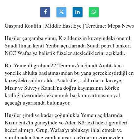
Gaspard Rouffin | Middle East Eye | Tercüme: Mepa News
Husiler çarşamba günü, Kızıldeniz'in kuzeyindeki önemli
Suudi liman kenti Yenbu açıklarında Suudi petrol tankeri
NCC Wafaa'ya balistik füzeler ateşlediklerini açıkladı.
Bu, Yemenli grubun 22 Temmuz'da Suudi Arabistan'a
yönelik abluka başlatmasından bu yana gerçekleştirdiği en
kuzeydeki saldırı oldu. Analistler, saldırıların kuzeye,
Mısır ve Süveyş Kanalı'na doğru kaymasının Körfez
krallığı üzerindeki ekonomik baskının artmasına yol
açacağı uyarısında bulunuyor.
Husiler şimdiye kadar çoğunlukla Yemen açıklarında,
Kızıldeniz'in güneyinde ve Aden Körfezi'ndeki gemileri
hedef almıştı. Grup, Wafaa'yı ablukayı ihlal etmek ve
vurulmadan önce yapılan uyarı çağrılarını görmezden