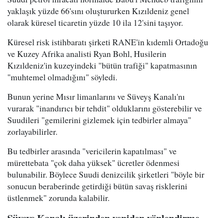
yaklaşık yüzde 66'sını oluştururken Kızıldeniz genel
olarak küresel ticaretin yüzde 10 ila 12'sini taşıyor.
Küresel risk istihbaratı şirketi RANE'in kıdemli Ortadoğu
ve Kuzey Afrika analisti Ryan Bohl, Husilerin
Kızıldeniz'in kuzeyindeki "bütün trafiği" kapatmasının
"muhtemel olmadığını" söyledi.
Bunun yerine Mısır limanlarını ve Süveyş Kanalı'nı
vurarak "inandırıcı bir tehdit" olduklarını gösterebilir ve
Suudileri "gemilerini gizlemek için tedbirler almaya"
zorlayabilirler.
Bu tedbirler arasında "vericilerin kapatılması" ve
mürettebata "çok daha yüksek" ücretler ödenmesi
bulunabilir. Böylece Suudi denizcilik şirketleri "böyle bir
sonucun beraberinde getirdiği bütün savaş risklerini
üstlenmek" zorunda kalabilir.
Süveyş Kanalı üzerinden yeniden yönlendirme