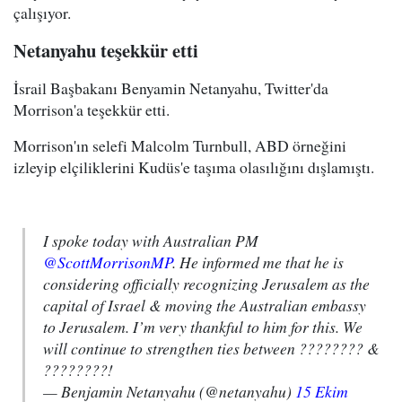
çalışıyor.
Netanyahu teşekkür etti
İsrail Başbakanı Benyamin Netanyahu, Twitter'da
Morrison'a teşekkür etti.
Morrison'ın selefi Malcolm Turnbull, ABD örneğini
izleyip elçiliklerini Kudüs'e taşıma olasılığını dışlamıştı.
I spoke today with Australian PM
@ScottMorrisonMP
. He informed me that he is
considering officially recognizing Jerusalem as the
capital of Israel & moving the Australian embassy
to Jerusalem. I’m very thankful to him for this. We
will continue to strengthen ties between ???????? &
????????!
— Benjamin Netanyahu (@netanyahu)
15 Ekim