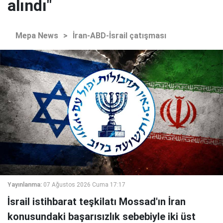
alındı"
Mepa News
>
İran-ABD-İsrail çatışması
Yayınlanma:
07 Ağustos 2026 Cuma 17:17
İsrail istihbarat teşkilatı Mossad'ın İran
konusundaki başarısızlık sebebiyle iki üst