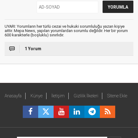
UYARI: Yorumların her türlü cezai ve hukuki sorumluluğu yazan kişiye
aittir. Mepa News, yapılan yorumlardan sorumlu değildir. Her bir yorum
600 karakterle (boşluklu) sınırlıdır.
1 Yorum
Anasayfa
Künye
İletişim
Gizlilik İlkeleri
Sitene Ekle