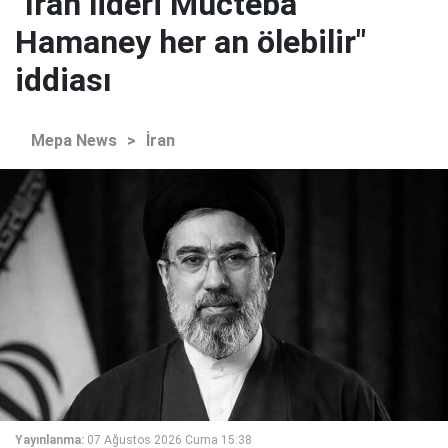
"İran lideri Mücteba
Hamaney her an ölebilir"
iddiası
Mepa News
>
İran
Yayınlanma:
07 Ağustos 2026 Cuma 15:38