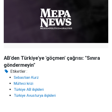
AB'den Türkiye'ye 'göçmen' çağrısı: "Sınıra
göndermeyin"
Etiketler :
Sebastian Kurz
Mülteci krizi
Türkiye AB ilişkileri
Türkiye Avusturya ilişkileri