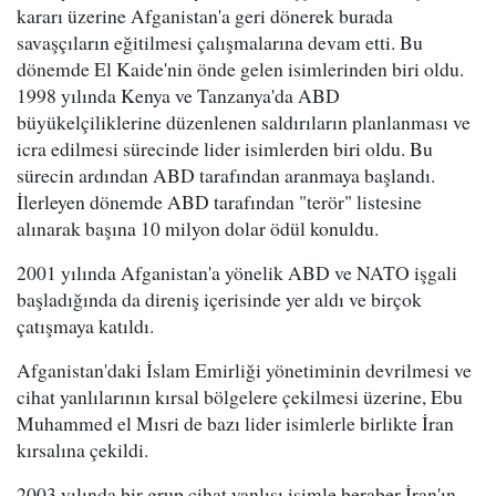
kararı üzerine Afganistan'a geri dönerek burada
savaşçıların eğitilmesi çalışmalarına devam etti. Bu
dönemde El Kaide'nin önde gelen isimlerinden biri oldu.
1998 yılında Kenya ve Tanzanya'da ABD
büyükelçiliklerine düzenlenen saldırıların planlanması ve
icra edilmesi sürecinde lider isimlerden biri oldu. Bu
sürecin ardından ABD tarafından aranmaya başlandı.
İlerleyen dönemde ABD tarafından "terör" listesine
alınarak başına 10 milyon dolar ödül konuldu.
2001 yılında Afganistan'a yönelik ABD ve NATO işgali
başladığında da direniş içerisinde yer aldı ve birçok
çatışmaya katıldı.
Afganistan'daki İslam Emirliği yönetiminin devrilmesi ve
cihat yanlılarının kırsal bölgelere çekilmesi üzerine, Ebu
Muhammed el Mısri de bazı lider isimlerle birlikte İran
kırsalına çekildi.
2003 yılında bir grup cihat yanlısı isimle beraber İran'ın