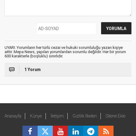
UYARI: Yorumların her türlü cezai ve hukuki sorumluluğu yazan kişiye
aittir. Mepa News, yapılan yorumlardan sorumlu değildir. Her bir yorum
600 karakterle (boşluklu) sınırlıdır.
1 Yorum
Anasayfa
Künye
İletişim
Gizlilik İlkeleri
Sitene Ekle