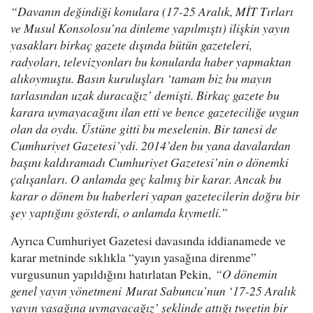
“Davanın değindiği konulara (17-25 Aralık, MİT Tırları
ve Musul Konsolosu’na dinleme yapılmıştı) ilişkin yayın
yasakları birkaç gazete dışında bütün gazeteleri,
radyoları, televizyonları bu konularda haber yapmaktan
alıkoymuştu. Basın kuruluşları ‘tamam biz bu mayın
tarlasından uzak duracağız’ demişti. Birkaç gazete bu
karara uymayacağını ilan etti ve bence gazeteciliğe uygun
olan da oydu. Üstüne gitti bu meselenin. Bir tanesi de
Cumhuriyet Gazetesi’ydi. 2014’den bu yana davalardan
başını kaldıramadı Cumhuriyet Gazetesi’nin o dönemki
çalışanları. O anlamda geç kalmış bir karar. Ancak bu
karar o dönem bu haberleri yapan gazetecilerin doğru bir
şey yaptığını gösterdi, o anlamda kıymetli.”
Ayrıca Cumhuriyet Gazetesi davasında iddianamede ve
karar metninde sıklıkla “yayın yasağına direnme”
vurgusunun yapıldığını hatırlatan Pekin,
“O dönemin
genel yayın yönetmeni Murat Sabuncu’nun ‘17-25 Aralık
yayın yasağına uymayacağız’ şeklinde attığı tweetin bir