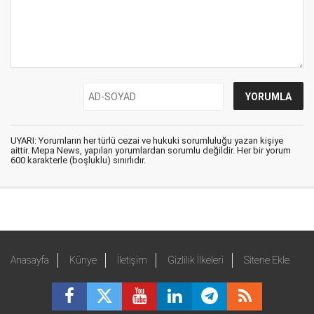
UYARI: Yorumların her türlü cezai ve hukuki sorumluluğu yazan kişiye
aittir. Mepa News, yapılan yorumlardan sorumlu değildir. Her bir yorum
600 karakterle (boşluklu) sınırlıdır.
Anasayfa
Künye
İletişim
Gizlilik İlkeleri
Sitene Ekle