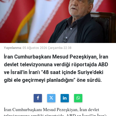
Yayınlanma:
05 Ağustos 2026 Çarşamba 22:38
İran Cumhurbaşkanı Mesud Pezeşkiyan, İran
devlet televizyonuna verdiği röportajda ABD
ve İsrail'in İran'ı "48 saat içinde Suriye'deki
gibi ele geçirmeyi planladığını" öne sürdü.
İran Cumhurbaşkanı Mesud Pezeşkiyan, İran devlet
televizyonuna verdiği röportajda, ABD ve İsrail'in İran'ı