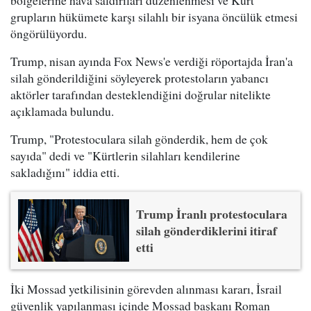
grupların hükümete karşı silahlı bir isyana öncülük etmesi
öngörülüyordu.
Trump, nisan ayında Fox News'e verdiği röportajda İran'a
silah gönderildiğini söyleyerek protestoların yabancı
aktörler tarafından desteklendiğini doğrular nitelikte
açıklamada bulundu.
Trump, "Protestoculara silah gönderdik, hem de çok
sayıda" dedi ve "Kürtlerin silahları kendilerine
sakladığını" iddia etti.
Trump İranlı protestoculara
silah gönderdiklerini itiraf
etti
İki Mossad yetkilisinin görevden alınması kararı, İsrail
güvenlik yapılanması içinde Mossad başkanı Roman