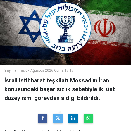
Yayınlanma:
07 Ağustos 2026 Cuma 17:17
İsrail istihbarat teşkilatı Mossad'ın İran
konusundaki başarısızlık sebebiyle iki üst
düzey ismi görevden aldığı bildirildi.
İsrail'in Mossad istihbarat teşkilatı, İran rejimini