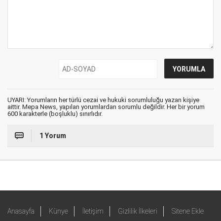
UYARI: Yorumların her türlü cezai ve hukuki sorumluluğu yazan kişiye
aittir. Mepa News, yapılan yorumlardan sorumlu değildir. Her bir yorum
600 karakterle (boşluklu) sınırlıdır.
1 Yorum
Anasayfa
Künye
İletişim
Gizlilik İlkeleri
Sitene Ekle