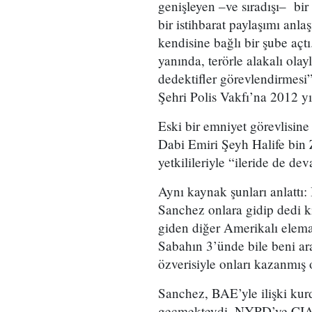
genişleyen –ve sıradışı– bi
bir istihbarat paylaşımı an
kendisine bağlı bir şube aç
yanında, terörle alakalı olay
dedektifler görevlendirmes
Şehri Polis Vakfı’na 2012 yıl
Eski bir emniyet görevlisin
Dabi Emiri Şeyh Halife bin
yetkilileriyle “ileride de dev
Aynı kaynak şunları anlattı:
Sanchez onlara gidip dedi k
giden diğer Amerikalı elema
Sabahın 3’ünde bile beni ar
özverisiyle onları kazanmış 
Sanchez, BAE’yle ilişki kur
geçmekteydi. NYPD’ye CIA gö