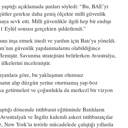
e yaptığı açıklamada şunları söyledi: “Bu, BAE’yi
gütler gerekse daha geniş ölçekte milli güvenlik
ya sevk etti. Milli güvenlikle ilgili hep bir endişe
1 Eylül sonrası gerçekten şiddetlendi.”
sını inşa etmek istedi ve yardım için Batı’ya yöneldi.
atı’nın güvenlik yapılanmalarını olabildiğince
miştir. Savunma stratejisini belirlerken Avustralya,
ülkelerini incelemiştir.
yanlara göre, bu yaklaşımın olumsuz
er satın alıp düzgün yerine oturmamış yap-boz
raya getirmeleri ve çoğunlukla da merkezî bir vizyon
ı.
tığı dönemde istihbarat eğitiminde Batılıların
Avustralyalı ve İngiliz kıdemli askeri istihbaratçılar
 New York’ta terörle mücadelede çalıştığı yıllarda