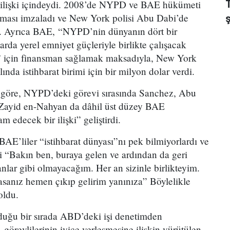
r ilişki içindeydi. 2008’de NYPD ve BAE hükümeti
laşması imzaladı ve New York polisi Abu Dabi’de
tı. Ayrıca BAE, “NYPD’nin dünyanın dört bir
larda yerel emniyet güçleriyle birlikte çalışacak
i” için finansman sağlamak maksadıyla, New York
ında istihbarat birimi için bir milyon dolar verdi.
e göre, NYPD’deki görevi sırasında Sanchez, Abu
 Zayid en-Nahyan da dâhil üst düzey BAE
am edecek bir ilişki” geliştirdi.
 BAE’liler “istihbarat dünyası”nı pek bilmiyorlardı ve
i “Bakın ben, buraya gelen ve ardından da geri
nlar gibi olmayacağım. Her an sizinle birlikteyim.
asanız hemen çıkıp gelirim yanınıza” Böylelikle
oldu.
duğu bir sırada ABD’deki işi denetimden
revlilerinin iyice yerleşmesine ilişkin yürütülen