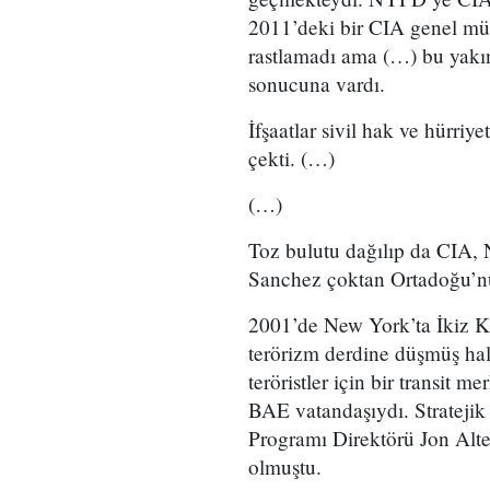
2011’deki bir CIA genel müfe
rastlamadı ama (…) bu yakın
sonucuna vardı.
İfşaatlar sivil hak ve hürriy
çekti. (…)
(…)
Toz bulutu dağılıp da CIA,
Sanchez çoktan Ortadoğu’n
2001’de New York’ta İkiz Ku
terörizm derdine düşmüş hal
teröristler için bir transit m
BAE vatandaşıydı. Stratejik
Programı Direktörü Jon Alte
olmuştu.