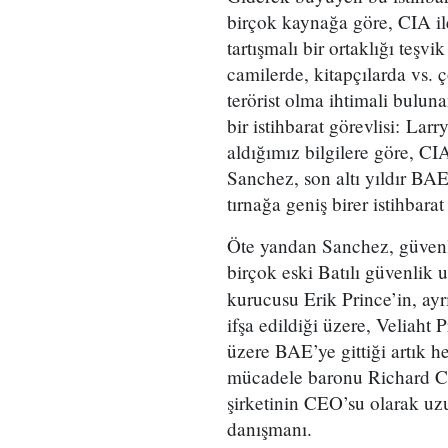
birçok kaynağa göre, CIA i
tartışmalı bir ortaklığı teş
camilerde, kitapçılarda vs. 
terörist olma ihtimali bulun
bir istihbarat görevlisi: La
aldığımız bilgilere göre, CIA
Sanchez, son altı yıldır BA
tırnağa geniş birer istihbara
Öte yandan Sanchez, güvenl
birçok eski Batılı güvenlik 
kurucusu Erik Prince’in, ayrı
ifşa edildiği üzere, Veliaht
üzere BAE’ye gittiği artık h
mücadele baronu Richard C
şirketinin CEO’su olarak uz
danışmanı.