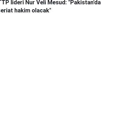
TTP lideri Nur Veli Mesud: "Pakistan'da
şeriat hakim olacak"