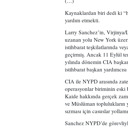
(…)
Kaynaklardan biri dedi ki “
yardım etmekti.
Larry Sanchez’in, Virjinya
uzanan yolu New York üzeri
istihbarat teşkilatlarında vey
geçirmiş. Ancak 11 Eylül ter
yılında dönemin CIA başka
istihbarat başkan yardımcıs
CIA ile NYPD arasında zaten
operasyonlar biriminin eski
Kaide hakkında gerçek zaman
ve Müslüman toplulukların y
sızması için casuslar yollamı
Sanchez NYPD’de görevliyk