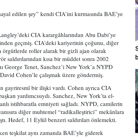
hayal edilen şey” kendi CIA’ini kurmasında BAE’ye
/Langley’deki CIA karargâhlarından Abu Dabi’ye
nden geçmiş. CIA’deki kariyerinin çoğunu, diğer
a örgütlerde roller alarak bir gizli ajan olarak
b
ör saldırılarından kısa bir müddet sonra 2002
nı George Tenet, Sanchez’i New York’a NYPD
ı David Cohen’le çalışmak üzere göndermiş.
 gayriresmî bir ilişki vardı. Cohen ayrıca CIA
 başkan yardımcısıydı. Sanchez, New York’ta el-
lı istihbaratla emniyeti sağladı. NYPD, camilerin
anısıra diğer muhtemel “radikalleştirici” mekânlara
ştı. Hedef, 11 Eylül benzeri saldırıları önlemekti.
en teşkilat aynı zamanda BAE’yle giderek