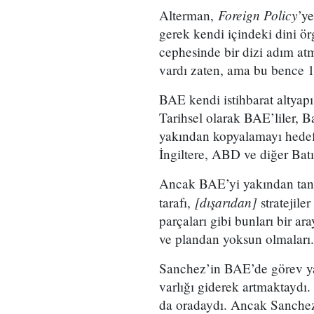
Foreign Policy
Alterman,
’y
gerek kendi içindeki dini ör
cephesinde bir dizi adım atma
vardı zaten, ama bu bence 1
BAE kendi istihbarat altyapı
Tarihsel olarak BAE’liler, B
yakından kopyalamayı hedefle
İngiltere, ABD ve diğer Batı 
Ancak BAE’yi yakından tanı
[dışarıdan]
tarafı,
stratejil
parçaları gibi bunları bir a
ve plandan yoksun olmalar
Sanchez’in BAE’de görev yap
varlığı giderek artmaktaydı. 
da oradaydı. Ancak Sanchez,