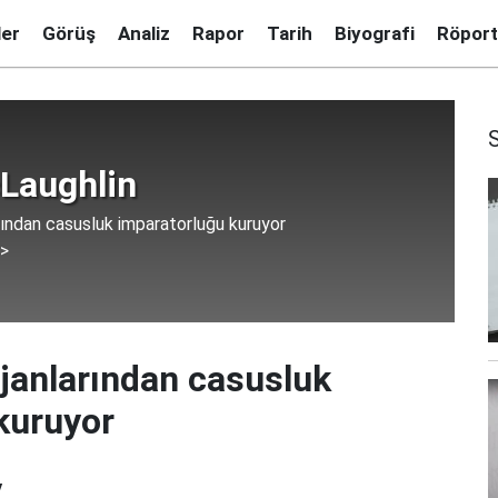
ler
Görüş
Analiz
Rapor
Tarih
Biyografi
Röport
Laughlin
rından casusluk imparatorluğu kuruyor
 >
ajanlarından casusluk
kuruyor
7