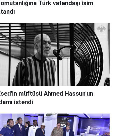
komutanlığına Türk vatandaşı isim
atandı
Esed'in müftüsü Ahmed Hassun'un
idamı istendi