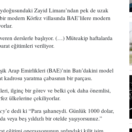
zeydoğusundaki Zayid Limanı’ndan pek de uzak
k bir modern Körfez villasında BAE’lilere modern
orlar.
i veren derslerle başlıyor. (…) Müteakip haftalarda
arat eğitimleri veriliyor.
leşik Arap Emirlikleri (BAE)’nin Batı’dakini model
rat kadrosu yaratma çabasının bir parçası.
eri, ilginç bir görev ve belki çok daha önemlisi,
rfez ülkelerine çekiliyorlar.
icy
’e dedi ki “Para şahaneydi. Günlük 1000 dolar,
da veya beş yıldızlı bir otelde yaşıyorsunuz.”
at eğitimi operasyonunun ardındaki kilit isim,