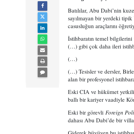
Batılılar, Abu Dabi’nin ku
sayılmayan bir yerdeki tipi
casusluğun araçlarını öğretiy
İstihbaratın temel bilgilerin
(…) gibi çok daha ileri istihb
(…)
(…) Tesisler ve dersler, Bir
alan bir profesyonel istihba
Eski CIA ve hükümet yetkilil
ballı bir kariyer vaadiyle Kö
Foreign Pol
Eski bir görevli
dahası Abu Dabi’de bir villa
Giderek büyüyen bu istihbar