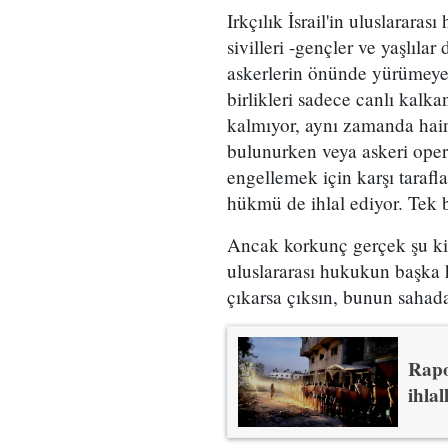
Irkçılık İsrail'in uluslararas
sivilleri -gençler ve yaşlıla
askerlerin önünde yürümeye z
birlikleri sadece canlı kalk
kalmıyor, aynı zamanda hainl
bulunurken veya askeri ope
engellemek için karşı tarafl
hükmü de ihlal ediyor. Tek b
Ancak korkunç gerçek şu ki,
uluslararası hukukun başka h
çıkarsa çıksın, bunun sahada
Rapo
ihlal