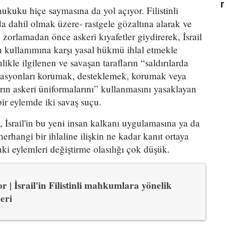
ı hukuku hiçe saymasına da yol açıyor. Filistinli
r da dahil olmak üzere- rastgele gözaltına alarak ve
orlamadan önce askeri kıyafetler giydirerek, İsrail
an kullanımına karşı yasal hükmü ihlal etmekle
ikle ilgilenen ve savaşan tarafların “saldırılarda
rasyonları korumak, desteklemek, korumak veya
arın askeri üniformalarını” kullanmasını yasaklayan
ir eylemde iki savaş suçu.
 İsrail'in bu yeni insan kalkanı uygulamasına ya da
erhangi bir ihlaline ilişkin ne kadar kanıt ortaya
ki eylemleri değiştirme olasılığı çok düşük.
r | İsrail'in Filistinli mahkumlara yönelik
leri