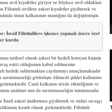
aman sivil kıyafetler giyiyor ve böylece sivil oldukları
u Filistinli sivillere askeri kıyafetler giydirerek ve
aslında insan kalkanının mantığını da değiştirmiştir.
r: İsrail Filistinlilere işkence yapmak üzere özel
sler kurdu
ası tarihsel olarak askeri bir hedefi koruyan kişinin
savaş esiri) olduğunun kabul edilmesine
rafı hedefe saldırmaktan caydırmayı amaçlamaktadır
n savunmasızlığı görünüşte ölümcül şiddet kullanımı
 getirmektedir. Canlı kalkanın sözde etkinliğinin ve
nsının anahtarı tam da savunmasızlığın tanınmasıdır.
lere İsrail askeri üniforması giydirerek ve onları savaşçı
ıklarını kasıtlı olarak gizlemektedir. Filistinli
T