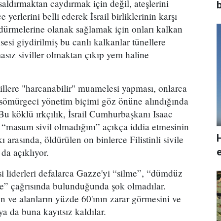
e saldırmaktan caydırmak için değil, ateşlerini
yerlerini belli ederek İsrail birliklerinin karşı
öldürmelerine olanak sağlamak için onları kalkan
sesi giydirilmiş bu canlı kalkanlar tünellere
asız siviller olmaktan çıkıp yem haline
ivillere "harcanabilir" muamelesi yapması, onlarca
çı sömürgeci yönetim biçimi göz önüne alındığında
 Bu köklü ırkçılık, İsrail Cumhurbaşkanı Isaac
“masum sivil olmadığını” açıkça iddia etmesinin
kı arasında, öldürülen on binlerce Filistinli sivile
 da açıklıyor.
e
asi liderleri defalarca Gazze'yi “silme”, “dümdüz
e” çağrısında bulunduğunda şok olmadılar.
ın ve alanların yüzde 60'ının zarar görmesini ve
ya da buna kayıtsız kaldılar.