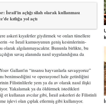
r: İsrail'in açlığı silah olarak kullanması
'de kıtlığa yol açtı
lere askeri kıyafetler giydirmek ve onları tünellere
k
kerin -ve İsrail kamuoyunun geniş kesimlerinin-
sı olarak algılanmayacaktır. Bununla birlikte, bu
rkçılığın savaş alanında nasıl uygulandığına da
av Gallant'ın “insansı hayvanlarla savaşıyoruz”
ını benimsediğini ve operasyonel hale getirdiğini
rinin Filistinlilerle yem ya da av olarak nasıl ilişki
yor. Yakalamak ya da öldürmek istedikleri
et kullanan avcılar gibi, İsrail askerleri de Filistinli
tme işlevi olan çıplak etlermiş gibi kullanıyor.
İ