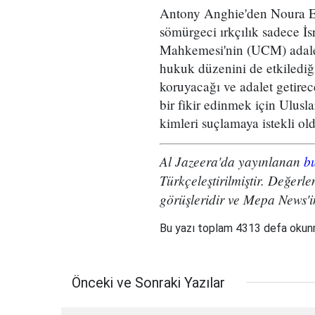
Antony Anghie'den Noura Er
sömürgeci ırkçılık sadece İsr
Mahkemesi'nin (UCM) adalet
hukuk düzenini de etkilediği
koruyacağı ve adalet getirec
bir fikir edinmek için Ulus
kimleri suçlamaya istekli o
Al Jazeera'da yayınlanan
bu
Türkçeleştirilmiştir. Değerl
görüşleridir ve Mepa News'in
Bu yazı toplam 4313 defa oku
Önceki ve Sonraki Yazılar