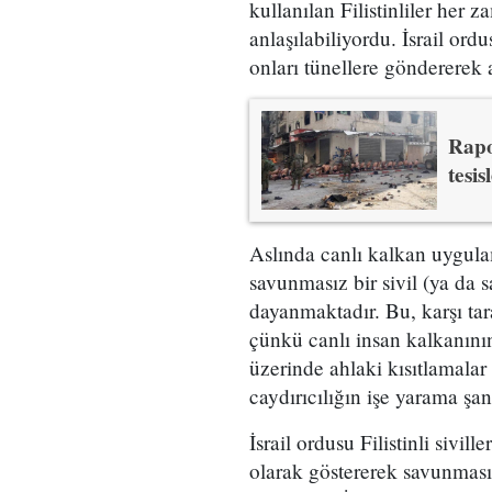
kullanılan Filistinliler her z
anlaşılabiliyordu. İsrail ordus
onları tünellere göndererek 
Rapo
tesi
Aslında canlı kalkan uygulam
savunmasız bir sivil (ya da 
dayanmaktadır. Bu, karşı ta
çünkü canlı insan kalkanını
üzerinde ahlaki kısıtlamalar
caydırıcılığın işe yarama şa
İsrail ordusu Filistinli sivil
olarak göstererek savunmasızl