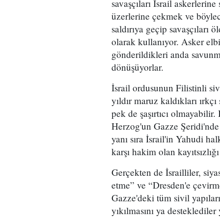
savaşçıları İsrail askerlerin
üzerlerine çekmek ve böylece 
saldırıya geçip savaşçıları 
olarak kullanıyor. Asker elbi
gönderildikleri anda savunm
dönüşüyorlar.
İsrail ordusunun Filistinli s
yıldır maruz kaldıkları ırk
pek de şaşırtıcı olmayabilir.
Herzog'un Gazze Şeridi'nde 
yanı sıra İsrail'in Yahudi hal
karşı hakim olan kayıtsızlığı
Gerçekten de İsrailliler, siy
etme” ve “Dresden'e çevirm
Gazze'deki tüm sivil yapılar
yıkılmasını ya desteklediler 