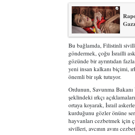
Rapo
Gazze
Bu bağlamda, Filistinli sivil
göndermek, çoğu İsrailli as
gözünde bir ayrıntıdan fazla
yeni insan kalkanı biçimi, ı
önemli bir ışık tutuyor.
Ordunun, Savunma Bakanı Yo
şeklindeki ırkçı açıklamalar
ortaya koyarak, İsrail askerle
kurduğunu gözler önüne seri
hayvanları cezbetmek için çiğ 
sivilleri, avcının avını cezbe