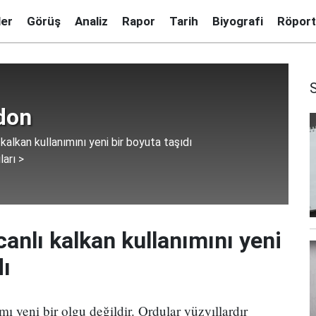
ler
Görüş
Analiz
Rapor
Tarih
Biyografi
Röport
don
 kalkan kullanımını yeni bir boyuta taşıdı
ları >
canlı kalkan kullanımını yeni
dı
mı yeni bir olgu değildir. Ordular yüzyıllardır