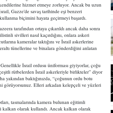
k kendilerine hizmet etmeye zorluyor. Ancak bu uzun
rail, Gazze'de savaş tarihinde eşi benzeri
kullanma biçimini hayata geçirmeyi başardı.
azeera tarafından ortaya çıkarıldı ancak daha sonra
listinli sivilleri nasıl kaçırdığını, onlara askeri
utlarına kameralar taktığını ve İsrail askerlerine
eraltı tünellerine ve binalara gönderdiğini anlatan
 Genellikle İsrail ordusu üniforması giyiyorlar, çoğu
şitli rütbelerden İsrail askerleriyle birlikteler” diyor
ha yakından baktığınızda, “çoğunun ordu botu
ni görüyorsunuz. Elleri arkadan kelepçeli ve yüzleri
botları, tasmalarında kamera bulunan eğitimli
leri kalkan olarak kullandı. Ancak kalkan olarak