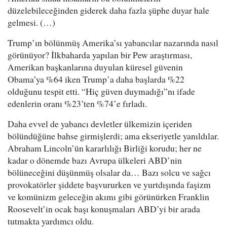
düzelebileceğinden giderek daha fazla şüphe duyar hale
gelmesi. (…)
Trump’ın bölünmüş Amerika’sı yabancılar nazarında nasıl
görünüyor? İlkbaharda yapılan bir Pew araştırması,
Amerikan başkanlarına duyulan küresel güvenin
Obama’ya %64 iken Trump’a daha başlarda %22
olduğunu tespit etti. “Hiç güven duymadığı”nı ifade
edenlerin oranı %23’ten %74’e fırladı.
Daha evvel de yabancı devletler ülkemizin içeriden
bölündüğüne bahse girmişlerdi; ama ekseriyetle yanıldılar.
Abraham Lincoln’ün kararlılığı Birliği korudu; her ne
kadar o dönemde bazı Avrupa ülkeleri ABD’nin
bölüneceğini düşünmüş olsalar da… Bazı solcu ve sağcı
provokatörler şiddete başvururken ve yurtdışında faşizm
ve komünizm geleceğin akımı gibi görünürken Franklin
Roosevelt’in ocak başı konuşmaları ABD’yi bir arada
tutmakta yardımcı oldu.