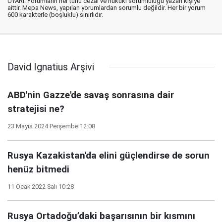
UYARI: Yorumların her türlü cezai ve hukuki sorumluluğu yazan kişiye
aittir. Mepa News, yapılan yorumlardan sorumlu değildir. Her bir yorum
600 karakterle (boşluklu) sınırlıdır.
David Ignatius Arşivi
ABD'nin Gazze'de savaş sonrasına dair
stratejisi ne?
23 Mayıs 2024 Perşembe 12:08
Rusya Kazakistan'da elini güçlendirse de sorun
henüz bitmedi
11 Ocak 2022 Salı 10:28
Rusya Ortadoğu’daki başarısının bir kısmını