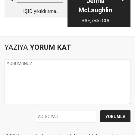
Jenna
McLaughlin
IŞİD yıkıldı ama
ölmedi
BAE, eski CIA
ajanlarından casusluk
imparatorluğu kuruyor
YAZIYA
YORUM KAT