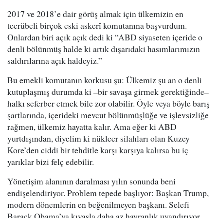
2017 ve 2018’e dair görüş almak için ülkemizin en
tecrübeli birçok eski askerî komutanına başvurdum.
Onlardan biri açık açık dedi ki “ABD siyaseten içeride o
denli bölünmüş halde ki artık dışarıdaki hasımlarımızın
saldırılarına açık haldeyiz.”
Bu emekli komutanın korkusu şu: Ülkemiz şu an o denli
kutuplaşmış durumda ki –bir savaşa girmek gerektiğinde–
halkı seferber etmek bile zor olabilir. Öyle veya böyle barış
şartlarında, içerideki mevcut bölünmüşlüğe ve işlevsizliğe
rağmen, ülkemiz hayatta kalır. Ama eğer ki ABD
yurtdışından, diyelim ki nükleer silahları olan Kuzey
Kore’den ciddi bir tehditle karşı karşıya kalırsa bu iç
yarıklar bizi felç edebilir.
Yönetişim alanının daralması yılın sonunda beni
endişelendiriyor. Problem tepede başlıyor: Başkan Trump,
modern dönemlerin en beğenilmeyen başkanı. Selefi
Barack Obama’ya kıyasla daha az hayranlık uyandırıyor.