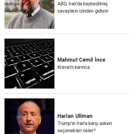
ABD, İran'da kaybedilmiş
savaşların izinden gidiyor
Mahmut Cemil
İnce
Kravatlı karınca
Harlan
Ullman
Trump'ın İran'a karşı askeri
seçenekleri neler?