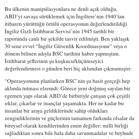
Bu ülkenin manipülasyonlara ne denli açık olduğu,
ABD’yi savaşa sürüklemek için İngiltere’nin 1940’tan
itibaren yürüttüğü örtülü operasyonun değerlendirildiği
İngiliz Gizli İstihbarat Servisi’nin 1945 tarihli bir
raporunda canlı bir şekilde tasvir edilmişti. Ben yaklaşık
30 sene evvel “İngiliz Güvenlik Koordinasyonu” veya o
dönem bilinen adıyla BSC tarihini haber yapmıştım.
İstihbarat şeflerinin şu kuşkucu/küçümseyici
değerlendirmesi o günden beri hiç aklımdan çıkmamıştır:
“Operasyonunu planlarken BSC’nin şu basit gerçeği hep
aklında tutması elzemdi: Görece yeni doğmuş sayılan bir
egemen yapı olarak ABD’de birbiriyle çatışan çok çeşitli
ırklar, çıkarlar ve inançlar yaşamakta. Her ne kadar bu
insanlar bir araya geldiklerinde sahip oldukları
zenginliklerinin ve güçlerinin tamamen farkında olsalar da
bireysel olarak kendilerinden emin değiller; milli birliği
sağladıktan sonra bile hala daha savunmadalar ve beyhude