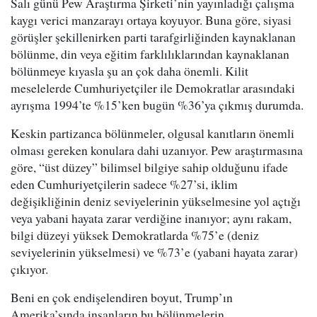
Salı günü Pew Araştırma Şirketi’nin yayınladığı çalışma
kaygı verici manzarayı ortaya koyuyor. Buna göre, siyasi
görüşler şekillenirken parti tarafgirliğinden kaynaklanan
bölünme, din veya eğitim farklılıklarından kaynaklanan
bölünmeye kıyasla şu an çok daha önemli. Kilit
meselelerde Cumhuriyetçiler ile Demokratlar arasındaki
ayrışma 1994’te %15’ken bugün %36’ya çıkmış durumda.
Keskin partizanca bölünmeler, olgusal kanıtların önemli
olması gereken konulara dahi uzanıyor. Pew araştırmasına
göre, “üst düzey” bilimsel bilgiye sahip olduğunu ifade
eden Cumhuriyetçilerin sadece %27’si, iklim
değişikliğinin deniz seviyelerinin yükselmesine yol açtığı
veya yabani hayata zarar verdiğine inanıyor; aynı rakam,
bilgi düzeyi yüksek Demokratlarda %75’e (deniz
seviyelerinin yükselmesi) ve %73’e (yabani hayata zarar)
çıkıyor.
Beni en çok endişelendiren boyut, Trump’ın
Amerika’sında insanların bu bölünmelerin