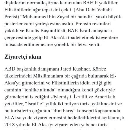
ilişkilerini normalleştirme kararı alan BAE’li yetkililer
Filistinlilerin ağır tepkisini çekti. (Abu Dabi Veliaht
Prensi) “Muhammed bin Zayed bir haindir” yazılı büyük
posterler cami yerleşkesine asıldı. Prensin resimleri
yakıldı ve Kudüs Başmüftüsü, BAE-İsrail anlaşması
çerçevesinde gelip El-Aksa'da ibadet etmek isteyenlere
müsaade edilmemesine yönelik bir fetva verdi.
Ziyaretçi akını
ABD başkanlık danışmanı Jared Kushner, Körfez
ülkelerindeki Müslümanlara bir çağrıda bulunarak El-
Aksa'ya gitmelerini ve Filistinlilerin iddia ettiği gibi
caminin “tehlike altında” olmadığını kendi gözleriyle
görmelerini istediğini söylemişti. İsrailli ve Amerikalı
yetkililer, “İsrail’e” yıllık iki milyon turist çekilmesini ve
bu turistlerin çoğunun “dini barış” konsepti kapsamında
El-Aksa'yı da ziyaret etmesini hedeflediklerini açıklamıştı.
2018 yılında El-Aksa'yı ziyaret eden yabancı turist