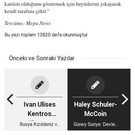
katılım olduğunu göstermek için beyinlerini yıkayarak
kendi tarafına çekti.”
Tercüme: Mepa News
Bu yazı toplam 13820 defa okunmuştur
Önceki ve Sonraki Yazılar
Ivan Ulises
Haley Schuler-
Kentros
McCoin
Klyszcz
Rusya Kızıldeniz ve
Güney Suriye: Devlet
Doğu Afrika'ya geri
iflasının geri dönüşü