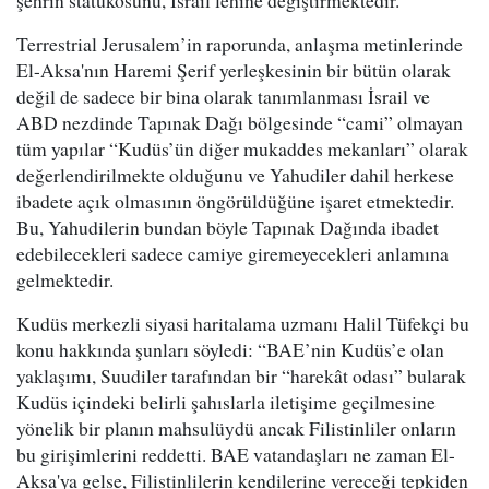
şehrin statükosunu, İsrail lehine değiştirmektedir.
Terrestrial Jerusalem’in raporunda, anlaşma metinlerinde
El-Aksa'nın Haremi Şerif yerleşkesinin bir bütün olarak
değil de sadece bir bina olarak tanımlanması İsrail ve
ABD nezdinde Tapınak Dağı bölgesinde “cami” olmayan
tüm yapılar “Kudüs’ün diğer mukaddes mekanları” olarak
değerlendirilmekte olduğunu ve Yahudiler dahil herkese
ibadete açık olmasının öngörüldüğüne işaret etmektedir.
Bu, Yahudilerin bundan böyle Tapınak Dağında ibadet
edebilecekleri sadece camiye giremeyecekleri anlamına
gelmektedir.
Kudüs merkezli siyasi haritalama uzmanı Halil Tüfekçi bu
konu hakkında şunları söyledi: “BAE’nin Kudüs’e olan
yaklaşımı, Suudiler tarafından bir “harekât odası” bularak
Kudüs içindeki belirli şahıslarla iletişime geçilmesine
yönelik bir planın mahsulüydü ancak Filistinliler onların
bu girişimlerini reddetti. BAE vatandaşları ne zaman El-
Aksa'ya gelse, Filistinlilerin kendilerine vereceği tepkiden