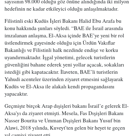
sayısının 98.000 olduğu göz önüne alındığında iki milyon
hedefinin ne kadar etkileyici olduğu anlaşılmaktadır.
Filistinli eski Kudüs İşleri Bakanı Halid Ebu Arafa bu
konu hakkında şunları söyledi. “BAE ile İsrail arasında
imzalanan anlaşma, El-Aksa içinde BAE’ye yeni bir rol
üstlendirmek gayesinde olduğu için Ürdün Vakıflar
Bakanlığı ve Filistinli halk nezdinde endişe ve korku
uyandırmaktadır. İşgal yönetimi, gelecek turistlerin
güvenliğini bahane ederek yeni yollar açacak, sokakları
istediği gibi kapatacaktır. İlaveten, BAE’li turistlerin
Yahudi acenteler üzerinden ziyaret etmesini sağlayarak
Kudüs ve El-Aksa ile alakalı kendi propagandasını
yapacaktır.
Geçmişte birçok Arap dışişleri bakanı İsrail’e gelerek El-
Aksa'yı da ziyaret etmişti. Mesela, Fas Dışişleri Bakanı
Nasser Bourita ve Umman Dışişleri Bakanı Yusuf bin
Alawi, 2018 yılında, Kuveyt’ten gelen bir heyet te geçen
yıl camiyi ziyaret etti.