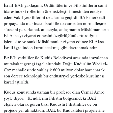
İsrail-BAE yaklaşımı, Ürdünlülerin ve Filistinlilerin cami
idaresindeki rollerinin önemsizleştirilmesinden endişe
eden Vakıf yetkililerini de alarma geçirdi. BAE merkezli
propaganda makinası, İsrail ile devam eden normalleşme
sürecini pazarlamak amacıyla, anlaşmanın Müslümanların
El-Aksa'yı ziyaret etmesini özgürlüğünü arttırdığını
işlemekte ve sanki Müslümanlar ziyaret edince El-Aksa
İsrail işgalinden kurtulacakmış gibi davranmaktadır.
BAE’li yetkililer ile Kudüs Belediyesi arasında imzalanan
mutabakat gereği işgal altındaki Doğu Kudüs’ün Wadi el-
Coz mahallesinde yaklaşık 600 milyon dolar harcanarak
son derece teknolojik bir endüstriyel yerleşke kurulması
kararlaştırıldı.
Kudüs konusunda uzman bir profesör olan Cemal Amro
şöyle diyor: “Kendilerini Filistin bölgesindeki BAE
elçileri olarak gören bazı Kudüslü Filistinliler de bu
projede yer almaktadır. BAE, bu Kudüslüleri projelerine