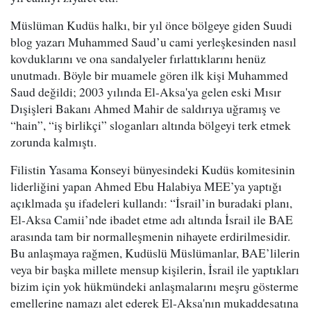
Müslüman Kudüs halkı, bir yıl önce bölgeye giden Suudi
blog yazarı Muhammed Saud’u cami yerleşkesinden nasıl
kovduklarını ve ona sandalyeler fırlattıklarını henüz
unutmadı. Böyle bir muamele gören ilk kişi Muhammed
Saud değildi; 2003 yılında El-Aksa'ya gelen eski Mısır
Dışişleri Bakanı Ahmed Mahir de saldırıya uğramış ve
“hain”, “iş birlikçi” sloganları altında bölgeyi terk etmek
zorunda kalmıştı.
Filistin Yasama Konseyi bünyesindeki Kudüs komitesinin
liderliğini yapan Ahmed Ebu Halabiya MEE’ya yaptığı
açıklmada şu ifadeleri kullandı: “İsrail’in buradaki planı,
El-Aksa Camii’nde ibadet etme adı altında İsrail ile BAE
arasında tam bir normalleşmenin nihayete erdirilmesidir.
Bu anlaşmaya rağmen, Kudüslü Müslümanlar, BAE’lilerin
veya bir başka millete mensup kişilerin, İsrail ile yaptıkları
bizim için yok hükmündeki anlaşmalarını meşru gösterme
emellerine namazı alet ederek El-Aksa'nın mukaddesatına