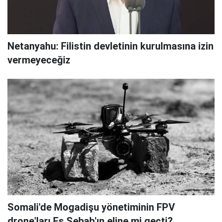
Netanyahu: Filistin devletinin kurulmasına izin
vermeyeceğiz
Somali'de Mogadişu yönetiminin FPV
drone'ları Eş Şebab'ın eline mi geçti?