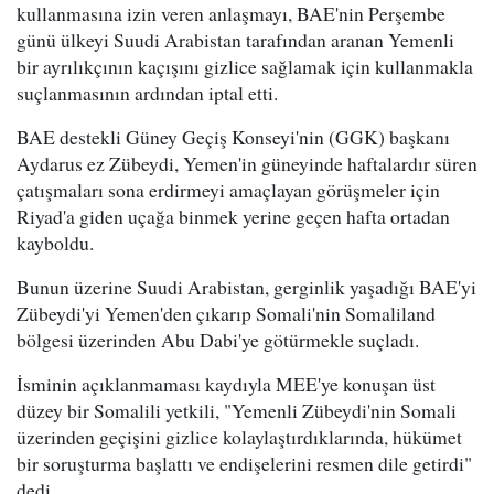
kullanmasına izin veren anlaşmayı, BAE'nin Perşembe
günü ülkeyi Suudi Arabistan tarafından aranan Yemenli
bir ayrılıkçının kaçışını gizlice sağlamak için kullanmakla
suçlanmasının ardından iptal etti.
BAE destekli Güney Geçiş Konseyi'nin (GGK) başkanı
Aydarus ez Zübeydi, Yemen'in güneyinde haftalardır süren
çatışmaları sona erdirmeyi amaçlayan görüşmeler için
Riyad'a giden uçağa binmek yerine geçen hafta ortadan
kayboldu.
Bunun üzerine Suudi Arabistan, gerginlik yaşadığı BAE'yi
Zübeydi'yi Yemen'den çıkarıp Somali'nin Somaliland
bölgesi üzerinden Abu Dabi'ye götürmekle suçladı.
İsminin açıklanmaması kaydıyla MEE'ye konuşan üst
düzey bir Somalili yetkili, "Yemenli Zübeydi'nin Somali
üzerinden geçişini gizlice kolaylaştırdıklarında, hükümet
bir soruşturma başlattı ve endişelerini resmen dile getirdi"
dedi.