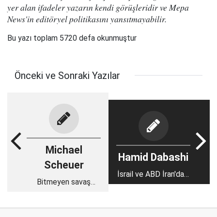
yer alan ifadeler yazarın kendi görüşleridir ve Mepa
News'in editöryel politikasını yansıtmayabilir.
Bu yazı toplam 5720 defa okunmuştur
Önceki ve Sonraki Yazılar
Michael
Hamid Dabashi
Scheuer
İsrail ve ABD İran'daki
Bitmeyen savaş
protestoları nasıl
sevdası ve
istismar ediyor?
cehenneme
sürüklenen Amerika