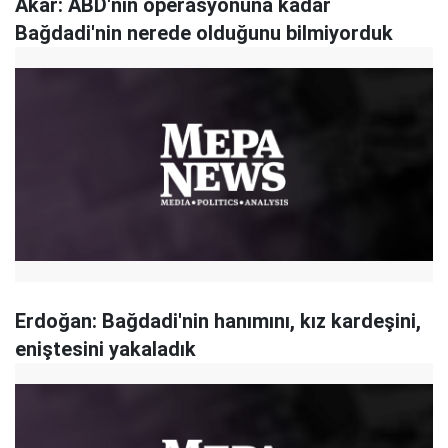
Akar: ABD'nin operasyonuna kadar
Bağdadi'nin nerede olduğunu bilmiyorduk
Erdoğan: Bağdadi'nin hanımını, kız kardeşini,
eniştesini yakaladık