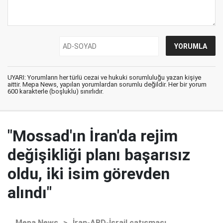
UYARI: Yorumların her türlü cezai ve hukuki sorumluluğu yazan kişiye
aittir. Mepa News, yapılan yorumlardan sorumlu değildir. Her bir yorum
600 karakterle (boşluklu) sınırlıdır.
"Mossad'ın İran'da rejim
değişikliği planı başarısız
oldu, iki isim görevden
alındı"
Mepa News
>
İran-ABD-İsrail çatışması