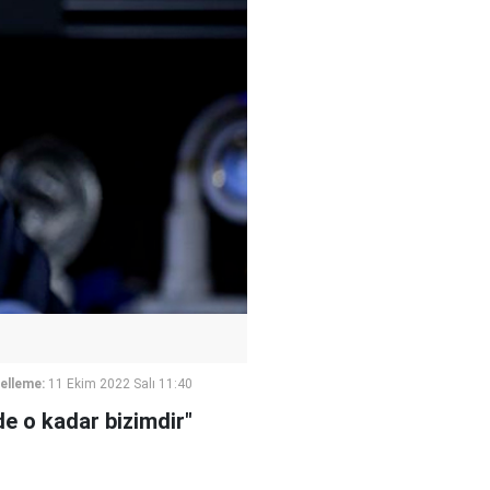
elleme:
11 Ekim 2022 Salı 11:40
e o kadar bizimdir"