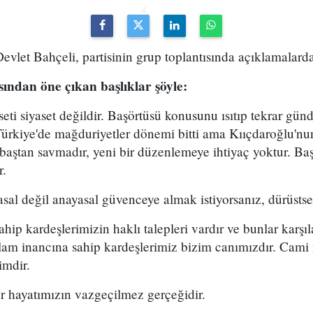
let Bahçeli, partisinin grup toplantısında açıklamalard
ından öne çıkan başlıklar şöyle:
seti siyaset değildir. Başörtüsü konusunu ısıtıp tekrar gü
Türkiye'de mağduriyetler dönemi bitti ama Kııçdaroğlu'nu
baştan savmadır, yeni bir düzenlemeye ihtiyaç yoktur. Ba
r.
al değil anayasal güvenceye almak istiyorsanız, dürüstse
hip kardeşlerimizin haklı talepleri vardır ve bunlar karşıl
slam inancına sahip kardeşlerimiz bizim canımızdır. Cami
imdir.
r hayatımızın vazgeçilmez gerçeğidir.