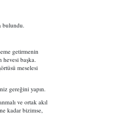
a bulundu.
ndeme getirmenin
n hevesi başka.
şörtüsü meselesi
niz gereğini yapın.
anmalı ve ortak akıl
 ne kadar bizimse,