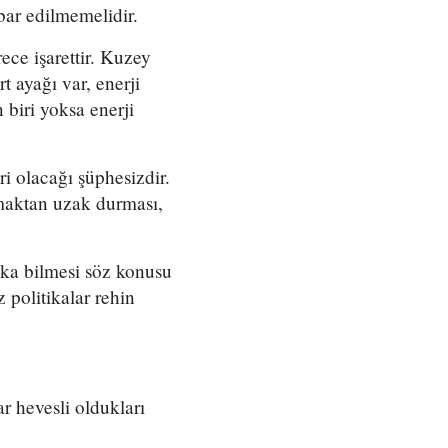
ibar edilmemelidir.
rece işarettir. Kuzey
t ayağı var, enerji
 biri yoksa enerji
ri olacağı şüphesizdir.
amaktan uzak durması,
tika bilmesi söz konusu
z politikalar rehin
ar hevesli oldukları