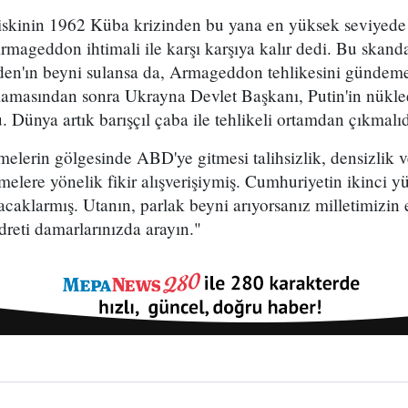
riskinin 1962 Küba krizinden bu yana en yüksek seviyede
rmageddon ihtimali ile karşı karşıya kalır dedi. Bu skanda
iden'ın beyni sulansa da, Armageddon tehlikesini gündeme
klamasından sonra Ukrayna Devlet Başkanı, Putin'in nüklee
 Dünya artık barışçıl çaba ile tehlikeli ortamdan çıkmalıd
melerin gölgesinde ABD'ye gitmesi talihsizlik, densizlik v
melere yönelik fikir alışverişiymiş. Cumhuriyetin ikinci 
şacaklarmış. Utanın, parlak beyni arıyorsanız milletimizin 
eti damarlarınızda arayın."