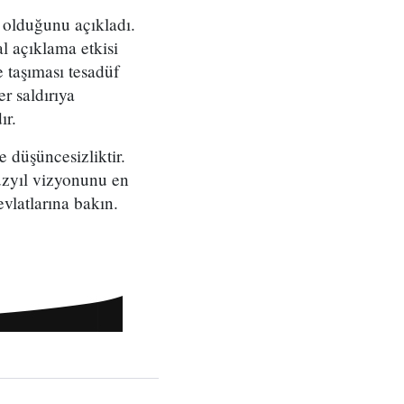
 olduğunu açıkladı.
l açıklama etkisi
 taşıması tesadüf
r saldırıya
ır.
e düşüncesizliktir.
yüzyıl vizyonunu en
evlatlarına bakın.