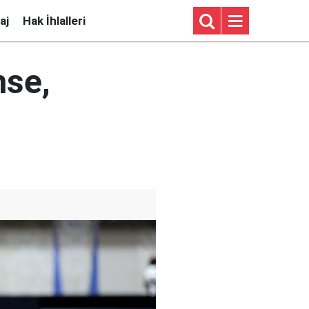
aj
Hak İhlalleri
mse,