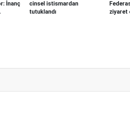
r: İnanç
cinsel istismardan
Federas
tutuklandı
ziyaret 
ihraç e