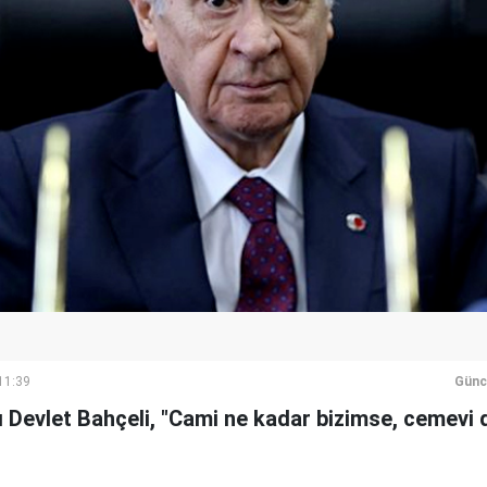
11:39
Günc
Devlet Bahçeli, "Cami ne kadar bizimse, cemevi d