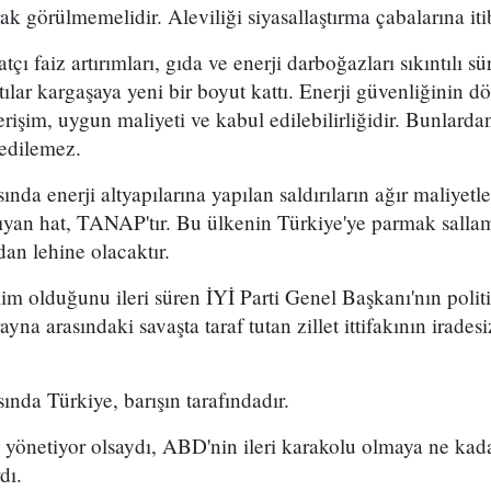
rak görülmemelidir. Aleviliği siyasallaştırma çabalarına it
ı faiz artırımları, gıda ve enerji darboğazları sıkıntılı sü
ılar kargaşaya yeni bir boyut kattı. Enerji güvenliğinin dör
rişim, uygun maliyeti ve kabul edilebilirliğidir. Bunlardan
sedilemez.
nda enerji altyapılarına yapılan saldırıların ağır maliyetle
aşıyan hat, TANAP'tır. Bu ülkenin Türkiye'ye parmak sall
dan lehine olacaktır.
slim olduğunu ileri süren İYİ Parti Genel Başkanı'nın poli
yna arasındaki savaşta taraf tutan zillet ittifakının iradesi
ında Türkiye, barışın tarafındadır.
akı yönetiyor olsaydı, ABD'nin ileri karakolu olmaya ne kad
dı.