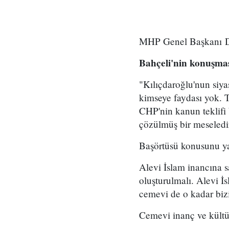
MHP Genel Başkanı Dev
Bahçeli'nin konuşmas
"Kılıçdaroğlu'nun siya
kimseye faydası yok. 
CHP'nin kanun teklifi 
çözülmüş bir meseledi
Başörtüsü konusunu yas
Alevi İslam inancına sa
oluşturulmalı. Alevi İ
cemevi de o kadar biz
Cemevi inanç ve kültü