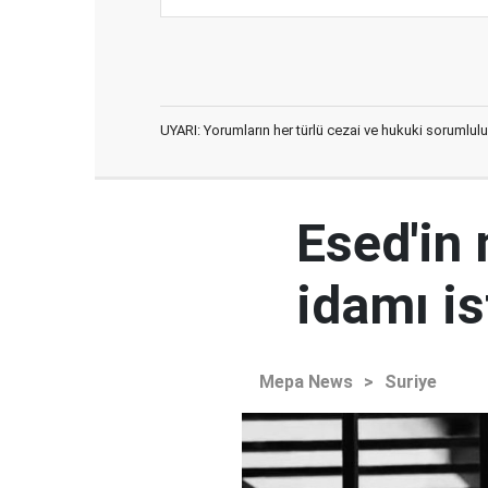
UYARI: Yorumların her türlü cezai ve hukuki sorumlulu
Esed'in
idamı is
Mepa News
>
Suriye