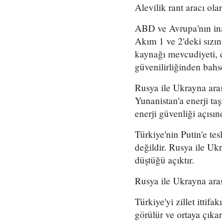
Alevilik rant aracı ola
ABD ve Avrupa'nın inatç
Akım 1 ve 2'deki sızınt
kaynağı mevcudiyeti, e
güvenilirliğinden bah
Rusya ile Ukrayna arası
Yunanistan'a enerji t
enerji güvenliği açısın
Türkiye'nin Putin'e te
değildir. Rusya ile Ukra
düştüğü açıktır.
Rusya ile Ukrayna aras
Türkiye'yi zillet ittif
görülür ve ortaya çıkar